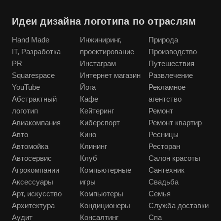
Идеи дизайна логотипа по отраслям
Hand Made
Инжиниринг,
Природа
IT, Разработка
проектирование
Производство
PR
Инстаграм
Путешествия
Squarespace
Интернет магазин
Развлечение
YouTube
Йога
Рекламное
Абстрактный
Кафе
агентство
логотип
Кейтеринг
Ремонт
Авиакомпания
Киберспорт
Ремонт квартир
Авто
Кино
Ресницы
Автомойка
Клининг
Ресторан
Автосервис
Клуб
Салон красоты
Агрокомпании
Компьютерные
Сантехник
Аксессуары
игры
Свадьба
Арт, искусство
Компьютеры
Семья
Архитектура
Кондиционеры
Служба доставки
Аудит
Консалтинг
Спа