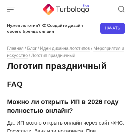
Skip
to
content
Нужен логотип? 🎨 Создайте дизайн
НАЧАТЬ
своего бренда онлайн
Главная
/
Блог
/
Идеи дизайна логотипов
/
Мероприятия и
искусство
/
Логотип праздничный
Логотип праздничный
FAQ
Можно ли открыть ИП в 2026 году
полностью онлайн?
Да, ИП можно открыть онлайн через сайт ФНС,
Госуслуги, банк или нотариуса. При