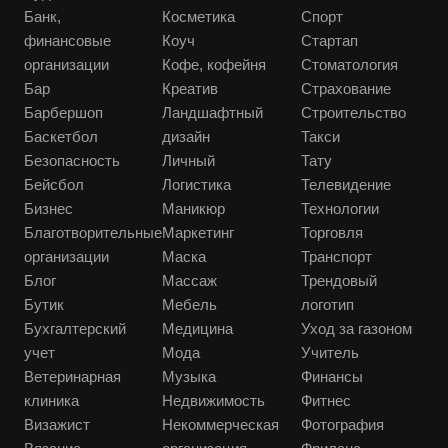
Банк,
Косметика
Спорт
финансовые
Коуч
Стартап
организации
Кофе, кофейня
Стоматология
Бар
Креатив
Страхование
Барбершоп
Ландшафтный
Строительство
Баскетбол
дизайн
Такси
Безопасность
Личный
Тату
Бейсбол
Логистика
Телевидение
Бизнес
Маникюр
Технологии
Благотворительные
Маркетинг
Торговля
организации
Маска
Транспорт
Блог
Массаж
Трендовый
Бутик
Мебель
логотип
Бухгалтерский
Медицина
Уход за газоном
учет
Мода
Учитель
Ветеринарная
Музыка
Финансы
клиника
Недвижимость
Фитнес
Визажист
Некоммерческая
Фотография