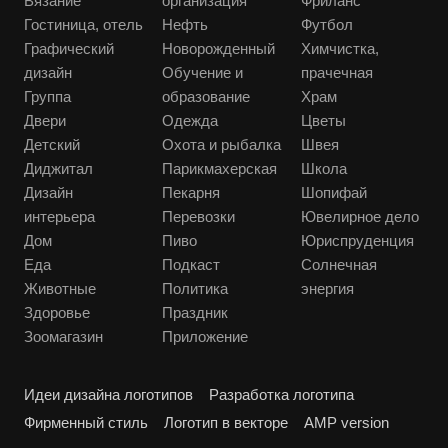
Вязание
организация
Фриланс
Гостиница, отель
Нефть
Футбол
Графический
Новорожденный
Химчистка,
дизайн
Обучение и
прачечная
Группа
образование
Храм
Двери
Одежда
Цветы
Детский
Охота и рыбалка
Швея
Диджитал
Парикмахерская
Школа
Дизайн
Пекарня
Шопифай
интерьера
Перевозки
Ювелирное дело
Дом
Пиво
Юриспруденция
Еда
Подкаст
Солнечная
Животные
Политика
энергия
Здоровье
Праздник
Зоомагазин
Приложение
Идеи дизайна логотипов
Разработка логотипа
Фирменный стиль
Логотип в векторе
AMP version