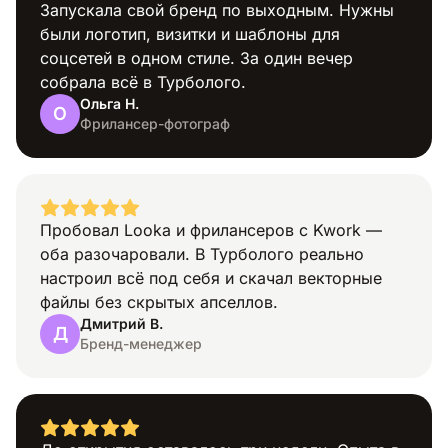
Запускала свой бренд по выходным. Нужны
были логотип, визитки и шаблоны для
Описательный
соцсетей в одном стиле. За один вечер
собрала всё в Турболого.
Ольга Н.
О
Фрилансер-фотограф
Медицина
Пробовал Looka и фрилансеров с Kwork —
оба разочаровали. В Турболого реально
настроил всё под себя и скачал векторные
файлы без скрытых апселлов.
Дмитрий В.
Д
Бренд-менеджер
Мир