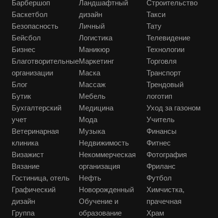
Барбершоп
Ландшафтный
Строительство
Баскетбол
дизайн
Такси
Безопасность
Личный
Тату
Бейсбол
Логистика
Телевидение
Бизнес
Маникюр
Технологии
Благотворительные
Маркетинг
Торговля
организации
Маска
Транспорт
Блог
Массаж
Трендовый
Бутик
Мебель
логотип
Бухгалтерский
Медицина
Уход за газоном
учет
Мода
Учитель
Ветеринарная
Музыка
Финансы
клиника
Недвижимость
Фитнес
Визажист
Некоммерческая
Фотография
Вязание
организация
Фриланс
Гостиница, отель
Нефть
Футбол
Графический
Новорожденный
Химчистка,
дизайн
Обучение и
прачечная
Группа
образование
Храм