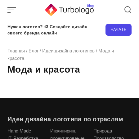
Skip
to
content
Нужен логотип? 🎨 Создайте дизайн
НАЧАТЬ
своего бренда онлайн
Главная
/
Блог
/
Идеи дизайна логотипов
/
Мода и
красота
Мода и красота
Идеи дизайна логотипа по отраслям
Hand Made
Инжиниринг,
Природа
IT, Разработка
проектирование
Производство