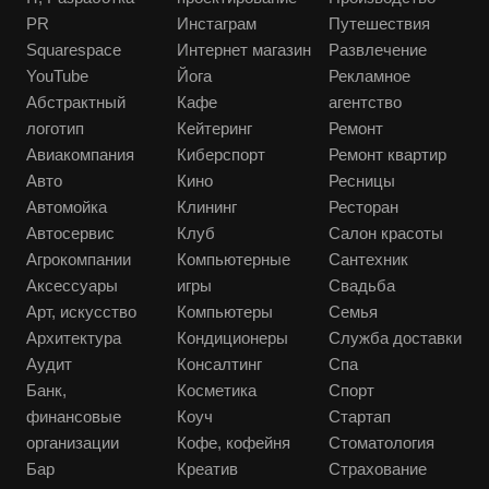
PR
Инстаграм
Путешествия
Squarespace
Интернет магазин
Развлечение
YouTube
Йога
Рекламное
Абстрактный
Кафе
агентство
логотип
Кейтеринг
Ремонт
Авиакомпания
Киберспорт
Ремонт квартир
Авто
Кино
Ресницы
Автомойка
Клининг
Ресторан
Автосервис
Клуб
Салон красоты
Агрокомпании
Компьютерные
Сантехник
Аксессуары
игры
Свадьба
Арт, искусство
Компьютеры
Семья
Архитектура
Кондиционеры
Служба доставки
Аудит
Консалтинг
Спа
Банк,
Косметика
Спорт
финансовые
Коуч
Стартап
организации
Кофе, кофейня
Стоматология
Бар
Креатив
Страхование