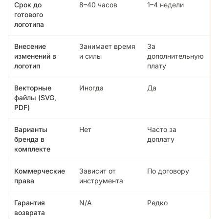
Срок до
8–40 часов
1–4 недели
готового
логотипа
Внесение
Занимает время
За
изменений в
и силы
дополнительную
логотип
плату
Векторные
Иногда
Да
файлы (SVG,
PDF)
Варианты
Нет
Часто за
бренда в
доплату
комплекте
Коммерческие
Зависит от
По договору
права
инструмента
Гарантия
N/A
Редко
возврата