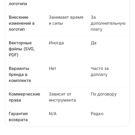
логотипа
Внесение
Занимает время
За
изменений в
и силы
дополнительную
логотип
плату
Векторные
Иногда
Да
файлы (SVG,
PDF)
Варианты
Нет
Часто за
бренда в
доплату
комплекте
Коммерческие
Зависит от
По договору
права
инструмента
Гарантия
N/A
Редко
возврата