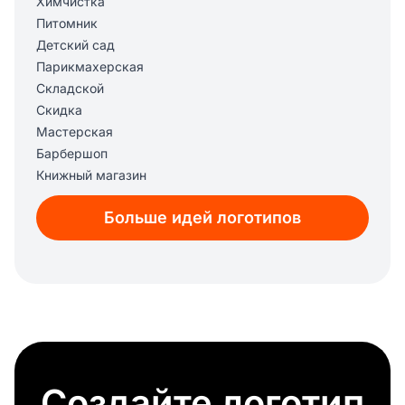
Химчистка
Питомник
Детский сад
Парикмахерская
Складской
Скидка
Мастерская
Барбершоп
Книжный магазин
Клининг
Больше идей логотипов
Netflix
Ремонт
Авто магазин
Мода
Гостиница, отель
Заправка
Оптимизация процессов
Семейный магазин
Создайте логотип
Переработка