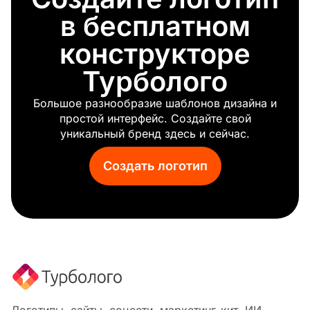
Музей
в бесплатном
Аптека
Спортивный бар
конструкторе
Ногтевой салон
Турболого
Радио
Цифровое агентство
Большое разнообразие шаблонов дизайна и
Интернет-кафе
простой интерфейс. Создайте свой
Баннер
уникальный бренд здесь и сейчас.
Денежная купюра
Детский магазин
Создать логотип
Автозапчасти
Наличные
Автосервис
Продажа
Аренда автомобиля
Хостел
Аренда
Деревообработка
Группа дизайна
Логотипы, сайты, соцсети, маркетинг-кит. ИИ-