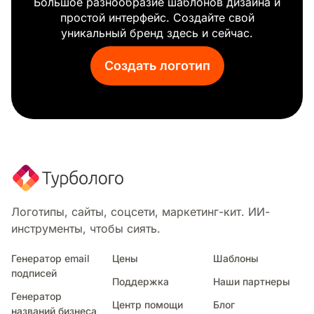
Большое разнообразие шаблонов дизайна и
Юриспруденция
простой интерфейс. Создайте свой
Гугл
уникальный бренд здесь и сейчас.
Памперс
Брокер
Создать логотип
Saas
Защита
Фбр
Etsy
Логотипы, сайты, соцсети, маркетинг-кит. ИИ-
инструменты, чтобы сиять.
Генератор email
Цены
Шаблоны
подписей
Поддержка
Наши партнеры
Генератор
Центр помощи
Блог
названий бизнеса