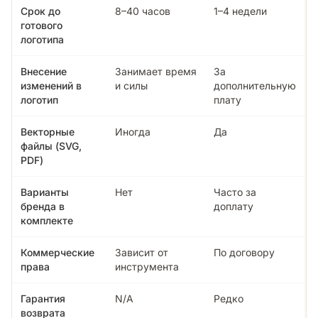
Срок до
8–40 часов
1–4 недели
готового
логотипа
Внесение
Занимает время
За
изменений в
и силы
дополнительную
логотип
плату
Векторные
Иногда
Да
файлы (SVG,
PDF)
Варианты
Нет
Часто за
бренда в
доплату
комплекте
Коммерческие
Зависит от
По договору
права
инструмента
Гарантия
N/A
Редко
возврата