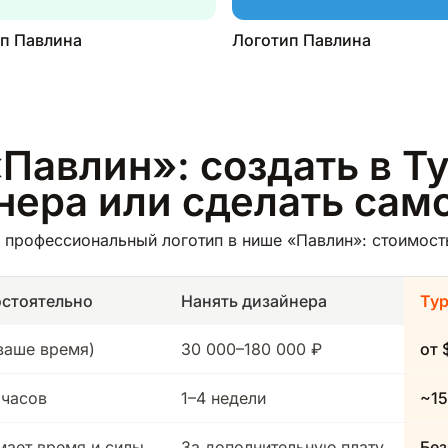
п Павлина
Логотип Павлина
Павлин»: создать в Т
йнера или сделать сам
профессиональный логотип в нише «Павлин»: стоимость
стоятельно
Нанять дизайнера
Ту
(ваше время)
30 000–180 000 ₽
от 
 часов
1–4 недели
~15
мает время и силы
За дополнительную плату
Без