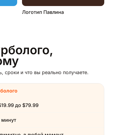
Логотип Павлина
урболого,
ому
, сроки и что вы реально получаете.
рболого
$19.99 до $79.99
 минут
лимитно, в любой момент