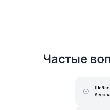
Частые воп
Шаблон
беспл