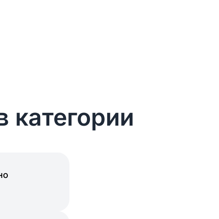
в категории
но