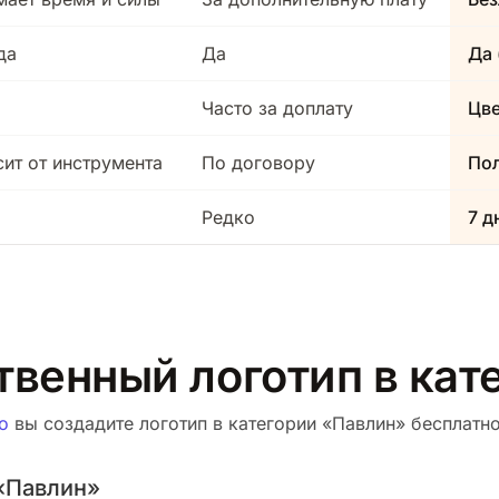
да
Да
Да 
Часто за доплату
Цв
сит от инструмента
По договору
Пол
Редко
7 д
твенный логотип в ка
о
вы создадите логотип в категории «Павлин» бесплатно.
«Павлин»