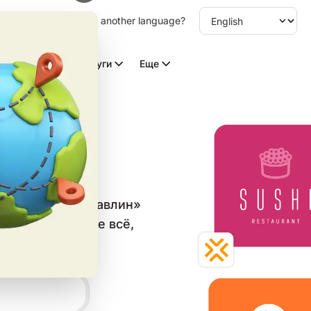
other language. Choose another language?
Видео с ИИ
Услуги
Еще
ов с
авлина
в категории «Павлин»
аблон и скачайте всё,
ьных сетей.