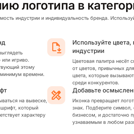
нию логотипа в катего
мость индустрии и индивидуальность бренда. Используй
нд
Используйте цвета,
индустрии
выглядеть
 или игриво.
Цветовая палитра несёт 
твующий этому
от цветов, привычных для
 минимум времени.
цвета, которые вызывают
среди конкурентов.
фт
Добавьте осмыслен
ываться на вывеске,
Иконка превращает логот
 шрифт, который
знак. Подберите символ,
етствует характеру
бизнесом, и достаточно п
узнаваемым в любом раз