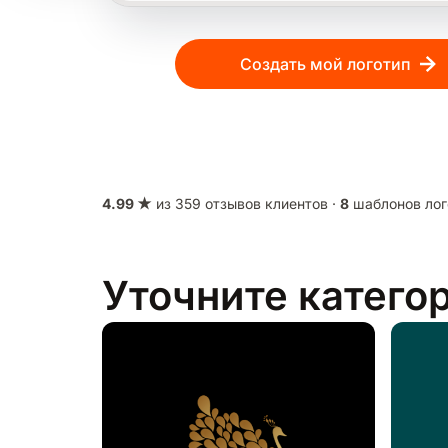
Создать мой логотип
4.99 ★
из 359 отзывов клиентов ·
8
шаблонов лог
Уточните катего