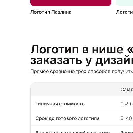
Логотип Павлина
Логоти
Логотип в нише «
заказать у диза
Прямое сравнение трёх способов получить 
Само
Типичная стоимость
0 ₽ 
Срок до готового логотипа
8–40
Внесение изменений в логотип
Зани