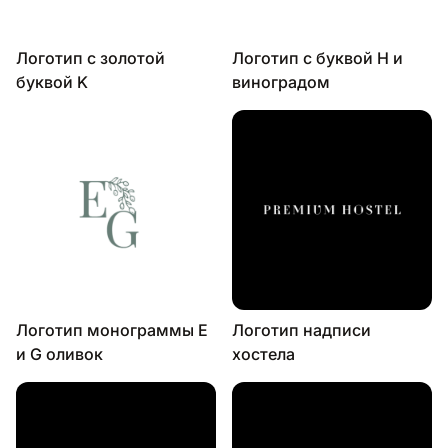
Логотип с золотой
Логотип с буквой H и
буквой K
виноградом
Логотип монограммы E
Логотип надписи
и G оливок
хостела