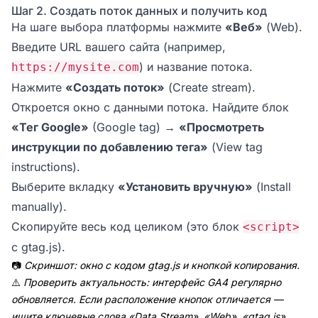
Шаг 2. Создать поток данных и получить код
На шаге выбора платформы нажмите
«Веб»
(Web).
Введите URL вашего сайта (например,
) и название потока.
https://mysite.com
Нажмите
«Создать поток»
(Create stream).
Откроется окно с данными потока. Найдите блок
«Тег Google»
(Google tag) →
«Просмотреть
инструкции по добавлению тега»
(View tag
instructions).
Выберите вкладку
«Установить вручную»
(Install
manually).
Скопируйте весь код целиком (это блок
<script>
с gtag.js).
📷
Скриншот: окно с кодом gtag.js и кнопкой копирования.
⚠️
Проверить актуальность: интерфейс GA4 регулярно
обновляется. Если расположение кнопок отличается —
ищите ключевые слова «Data Stream», «Web», «gtag.js»,