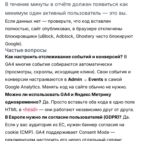
В течение минуты в отчёте должен появиться как
минимум один активный пользователь — это вы.
Если данных нет — проверьте, что код вставлен
полностью, сайт опубликован, в браузере отключены
блокировщики (uBlock, Adblock, Ghostery часто блокируют
Google).
Частые вопросы
Как настроить отслеживание событий и конверсий?
В
GA4 многие события собираются автоматически
(просмотры, скроллы, исходящие клики). Свои события и
конверсии настраиваются в
Admin → Events
в самой
Google Analytics. Менять код на сайте обычно не нужно.
Можно ли использовать GA4 и Яндекс Метрику
одновременно?
Да. Просто вставьте оба кода в одно поле
HTML в
— они работают независимо друг от друга.
<head>
В Европе нужно ли согласие пользователей (GDPR)?
Да.
Если у вас аудитория из ЕС, нужен баннер согласия на
cookie (CMP). GA4 поддерживает Consent Mode —
рекомендуем настроить его через отдельный сервис