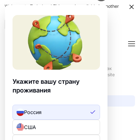
Welcome to Turbologo! This page is available in another
language. Choose another language?
Confirm
Главная
/
Центр помощи
/
Аналитика
/
Как
подключить Google Analytics 4 к сайту на Turbosite
Укажите вашу страну
РАЗДЕЛЫ
проживания
Аналитика
Россия
Юридические документы
Проблемы
США
Управление аккаунтом