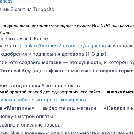
siness
нный сайт на Turbosite
т
я подключения интернет-эквайринга нужны ИП, ООО или самоз
3 дня.
ключиться к Т-Кассе
аявку на
tbank.ru/business/payments/acquiring
или подклю
одобрения и подписания договора (1–3 дня).
абинете создайте
магазин
— это сущность, к которой бу
Terminal Key
(идентификатор магазина) и
пароль терми
учить код кнопки быстрой оплаты
амый простой способ для одностраничного сайта —
кнопка быст
личный кабинет интернет-эквайринга
.
 в
«Магазины»
→ выберите ваш магазин →
«Кнопки и 
нопку быстрой оплаты:
звание и описание товара.
мму (фиксированную или с возможностью ввода покупа