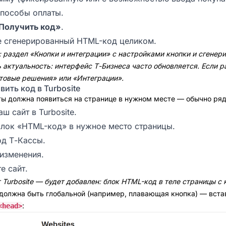
пособы оплаты.
Получить код»
.
е сгенерированный HTML-код целиком.
 раздел «Кнопки и интеграции» с настройками кнопки и сгенер
 актуальность: интерфейс Т-Бизнеса часто обновляется. Если 
отовые решения» или «Интеграции».
вить код в Turbosite
ты должна появиться на странице в нужном месте — обычно ряд
ш сайт в Turbosite.
лок «HTML-код» в нужное место страницы.
од Т-Кассы.
изменения.
е сайт.
 Turbosite — будет добавлен: блок HTML-код в теле страницы с 
 должна быть глобальной (например, плавающая кнопка) — вста
:
<head>