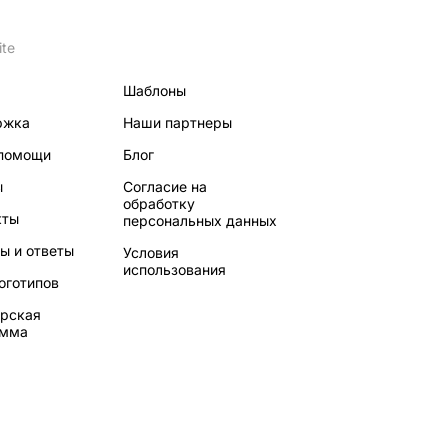
ite
Шаблоны
ржка
Наши партнеры
 помощи
Блог
ы
Согласие на
обработку
кты
персональных данных
ы и ответы
Условия
использования
оготипов
рская
амма