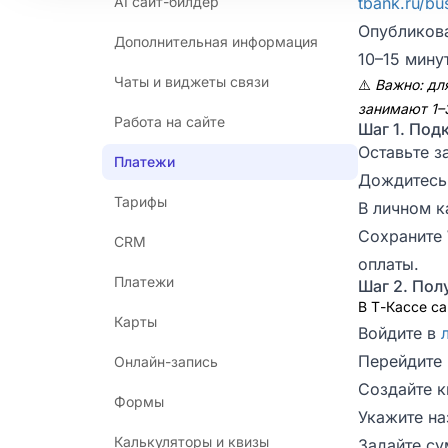
AI сайт-билдер
tbank.ru/bu
Опубликова
Дополнительная информация
10–15 мину
Чаты и виджеты связи
⚠️
Важно: дл
занимают 1–
Работа на сайте
Шаг 1. Под
Оставьте з
Платежи
Дождитесь 
Тарифы
В личном к
Сохраните
CRM
оплаты.
Платежи
Шаг 2. Пол
В Т-Кассе с
Карты
Войдите в
Перейдите
Онлайн-запись
Создайте к
Формы
Укажите на
Калькуляторы и квизы
Задайте су