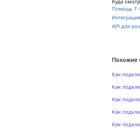
Куда смотр
Помощь Т-Б
Интеграция
API для ра
Похожие 
Как подклю
Как подклю
Как подклю
Как подключ
Как подклю