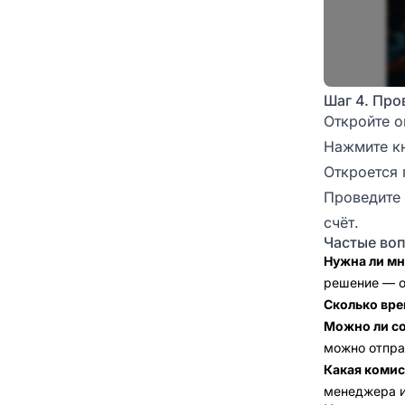
Шаг 4. Про
Откройте о
Нажмите кн
Откроется 
Проведите 
счёт.
Частые во
Нужна ли мн
решение — о
Сколько вре
Можно ли со
можно отпра
Какая коми
менеджера и