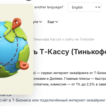
other language. Choose another language?
Видео с ИИ
Услуги
Еще
одключить Т-Кассу (Тинькофф Касса) к сайту на Turbosite
одключить Т-Кассу (Тинькофф
site
вшая Тинькофф Касса) — сервис интернет-эквайринга от Т-Бизн
T-Pay, SberPay, рассрочками и Долями. Главные плюсы — быстра
нет. Подключение бесплатное, комиссия — от 1% до 2,5% в зави
обится
счёт в Т-Бизнесе или подключённый интернет-эквайрин