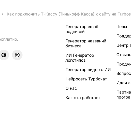
/
Как подключить Т-Кассу (Тинькофф Касса) к сайту на Turbos
Генератор email
Цены
подписей
Подде
есплатно.
Генератор названий
Центр
бизнеса
Отзыв
ИИ Генератор
логотипов
Проду
Генератор видео с ИИ
Вопрос
Нейросеть Турбочат
Идеи л
О нас
Партне
прогр
Как это работает