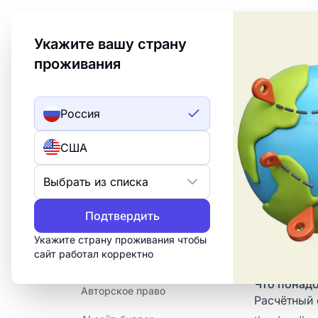
Welcome to Turbologo! This page is available in an
Укажите вашу страну
проживания
Создать лого
ИИ лого
Россия
Главная
/
Центр помощи
/
Платежи
/
Как п
США
Как п
РАЗДЕЛЫ
Turbo
Аналитика
Выбрать из списка
Юридические документы
Подтвердить
Т-Касса (бы
Проблемы
через СБП, 
Укажите страну проживания чтобы
личный каби
сайт работал корректно
Управление аккаунтом
минут.
Что понад
Авторское право
Расчётный 