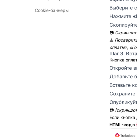
Выберите с
Cookie-баннеры
Нажмите
«
Скопируйт
📷
Скриншот:
⚠️
Проверить
оплаты», «Г
Шаг 3. Вста
Кнопка опла
Откройте ва
Добавьте б
Вставьте к
Сохраните 
Опубликуйт
📷
[скриншот
Если кнопка
HTML-код в