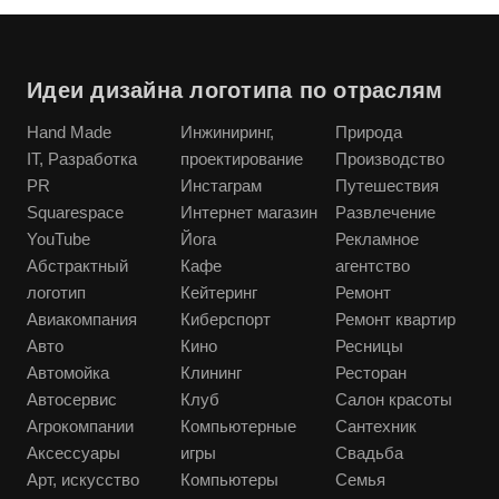
Идеи дизайна логотипа по отраслям
Hand Made
Инжиниринг,
Природа
IT, Разработка
проектирование
Производство
PR
Инстаграм
Путешествия
Squarespace
Интернет магазин
Развлечение
YouTube
Йога
Рекламное
Абстрактный
Кафе
агентство
логотип
Кейтеринг
Ремонт
Авиакомпания
Киберспорт
Ремонт квартир
Авто
Кино
Ресницы
Автомойка
Клининг
Ресторан
Автосервис
Клуб
Салон красоты
Агрокомпании
Компьютерные
Сантехник
Аксессуары
игры
Свадьба
Арт, искусство
Компьютеры
Семья