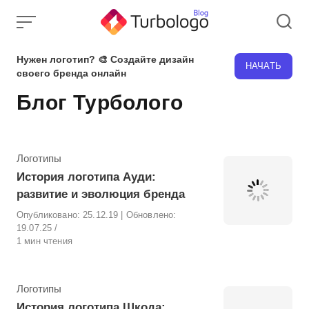
Skip
to
content
Нужен логотип? 🎨 Создайте дизайн
НАЧАТЬ
своего бренда онлайн
Блог Турболого
Рубрика
Логотипы
История логотипа Ауди:
развитие и эволюция бренда
Опубликовано:
25.12.19
| Обновлено:
19.07.25
1 мин чтения
Рубрика
Логотипы
История логотипа Шкода: