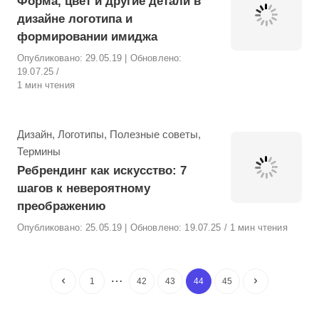
Форма, цвет и другие детали в
дизайне логотипа и
формировании имиджа
Опубликовано:
29.05.19
| Обновлено:
19.07.25
1 мин чтения
Рубрика
Дизайн
,
Логотипы
,
Полезные советы
,
Термины
Ребрендинг как искусство: 7
шагов к невероятному
преображению
Опубликовано:
25.05.19
| Обновлено:
19.07.25
1 мин чтения
…
1
42
43
44
45