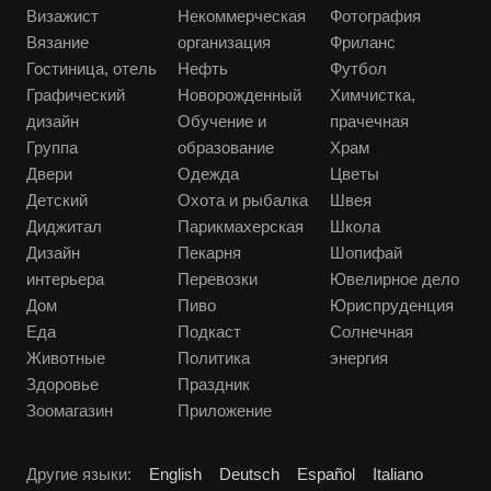
Визажист
Некоммерческая
Фотография
Вязание
организация
Фриланс
Гостиница, отель
Нефть
Футбол
Графический
Новорожденный
Химчистка,
дизайн
Обучение и
прачечная
Группа
образование
Храм
Двери
Одежда
Цветы
Детский
Охота и рыбалка
Швея
Диджитал
Парикмахерская
Школа
Дизайн
Пекарня
Шопифай
интерьера
Перевозки
Ювелирное дело
Дом
Пиво
Юриспруденция
Еда
Подкаст
Солнечная
Животные
Политика
энергия
Здоровье
Праздник
Зоомагазин
Приложение
Другие языки:
English
Deutsch
Español
Italiano