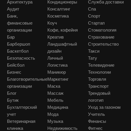
Архитектура
Кондиционеры
Служба доставки
Аудит
Консалтинг
Спа
Банк,
Косметика
Спорт
финансовые
Коуч
Стартап
организации
Кофе, кофейня
Стоматология
Бар
Креатив
Страхование
Барбершоп
Ландшафтный
Строительство
Баскетбол
дизайн
Такси
Безопасность
Личный
Тату
Бейсбол
Логистика
Телевидение
Бизнес
Маникюр
Технологии
Благотворительные
Маркетинг
Торговля
организации
Маска
Транспорт
Блог
Массаж
Трендовый
Бутик
Мебель
логотип
Бухгалтерский
Медицина
Уход за газоном
учет
Мода
Учитель
Ветеринарная
Музыка
Финансы
клиника
Недвижимость
Фитнес