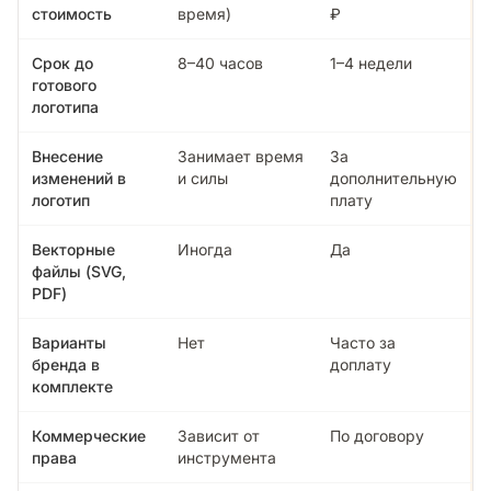
стоимость
время)
₽
Срок до
8–40 часов
1–4 недели
готового
логотипа
Внесение
Занимает время
За
изменений в
и силы
дополнительную
логотип
плату
Векторные
Иногда
Да
файлы (SVG,
PDF)
Варианты
Нет
Часто за
бренда в
доплату
комплекте
Коммерческие
Зависит от
По договору
права
инструмента