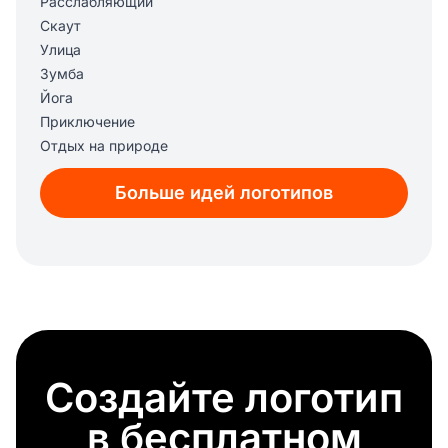
Расслабляющий
Скаут
Улица
Зумба
Йога
Приключение
Отдых на природе
Слизь
Больше идей логотипов
Подводное плавание с аквалангом
Шитье
Охота
Граффити
Хобби
Создайте логотип
в бесплатном