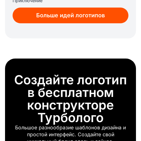
Приключение
Слизь
Больше идей логотипов
Подводное плавание с аквалангом
Шитье
Охота
Граффити
Хобби
Создайте логотип
в бесплатном
конструкторе
Турболого
Большое разнообразие шаблонов дизайна и
простой интерфейс. Создайте свой