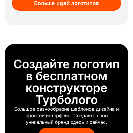
Больше идей логотипов
Смерть
Питание
Оптический
Физиотерапевт
Стетоскоп
Отбеливание зубов
Яд
Донорство крови
Создайте логотип
Позвоночник
Выздоровление
в бесплатном
Красный крест
Уход за кожей
конструкторе
Антивирус
Турболого
Психология
Массаж
Большое разнообразие шаблонов дизайна и
Педиатр
простой интерфейс. Создайте свой
Спасать
уникальный бренд здесь и сейчас.
Отдел здравоохранения
Медитация