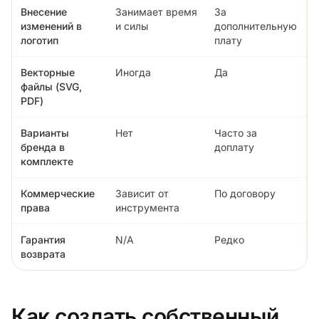
Внесение
Занимает время
За
изменений в
и силы
дополнительную
логотип
плату
Векторные
Иногда
Да
файлы (SVG,
PDF)
Варианты
Нет
Часто за
бренда в
доплату
комплекте
Коммерческие
Зависит от
По договору
права
инструмента
Гарантия
N/A
Редко
возврата
Как создать собственный