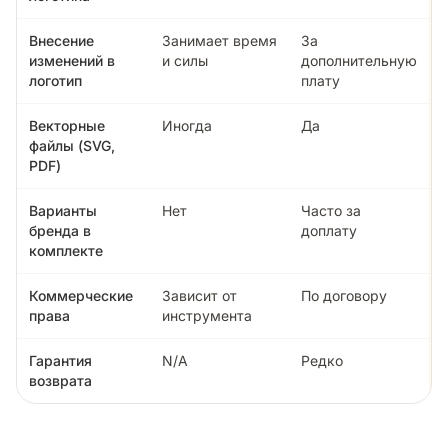
Внесение
Занимает время
За
изменений в
и силы
дополнительную
логотип
плату
Векторные
Иногда
Да
файлы (SVG,
PDF)
Варианты
Нет
Часто за
бренда в
доплату
комплекте
Коммерческие
Зависит от
По договору
права
инструмента
Гарантия
N/A
Редко
возврата