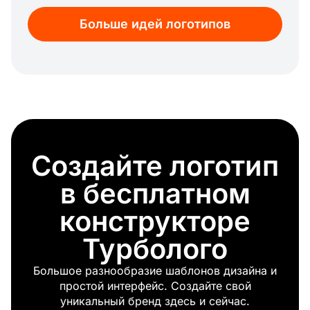
Дерматолог
Больше идей логотипов
Смерть
Питание
Оптический
Физиотерапевт
Стетоскоп
Отбеливание зубов
Яд
Донорство крови
Создайте логотип
Позвоночник
Выздоровление
в бесплатном
Красный крест
Уход за кожей
конструкторе
Антивирус
Турболого
Психология
Массаж
Большое разнообразие шаблонов дизайна и
Педиатр
простой интерфейс. Создайте свой
Спасать
уникальный бренд здесь и сейчас.
Отдел здравоохранения