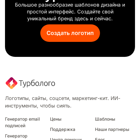
Большое разнообразие шаблонов дизайна и
Лос-анджелес
простой интерфейс. Создайте свой
Швейцария
уникальный бренд здесь и сейчас.
Торонто
Урду
Создать логотип
Сша
Мир
Саудовская аравия
Логотипы, сайты, соцсети, маркетинг-кит. ИИ-
инструменты, чтобы сиять.
Генератор email
Цены
Шаблоны
подписей
Поддержка
Наши партнеры
Генератор
Центр помощи
Блог