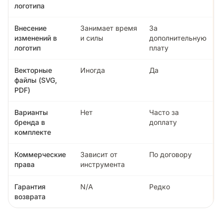
логотипа
Внесение
Занимает время
За
изменений в
и силы
дополнительную
логотип
плату
Векторные
Иногда
Да
файлы (SVG,
PDF)
Варианты
Нет
Часто за
бренда в
доплату
комплекте
Коммерческие
Зависит от
По договору
права
инструмента
Гарантия
N/A
Редко
возврата