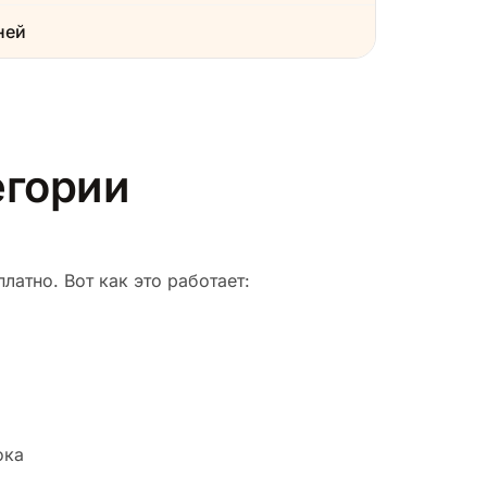
ней
егории
латно. Вот как это работает:
ока