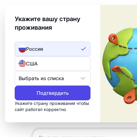
Welcome to Turbologo! This page is available in an
Укажите вашу страну
проживания
Создать лого
ИИ лого
Россия
Примеры логотип
США
деревенском сти
Выбрать из списка
Создайте профессиональный логотип 
Подтвердить
«Деревенский» за 15 минут. Настрой
Укажите страну проживания чтобы
скачайте всё, что нужно для печати, 
сайт работал корректно
сетей.