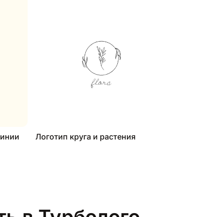
линии
Логотип круга и растения
ь в Турболого,