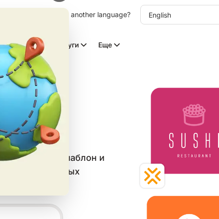
other language. Choose another language?
Видео с ИИ
Услуги
Еще
ов в
ле
в категории
те бесплатный шаблон и
веба и социальных