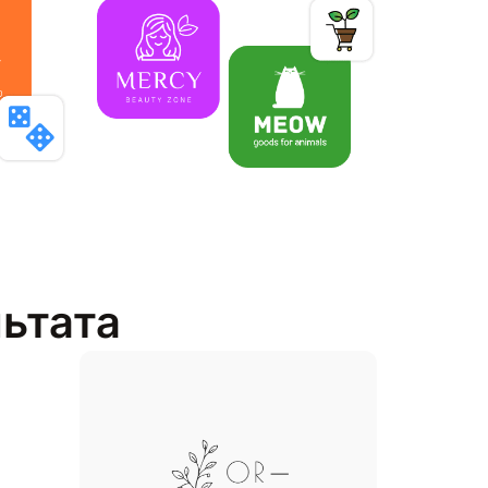
льтата