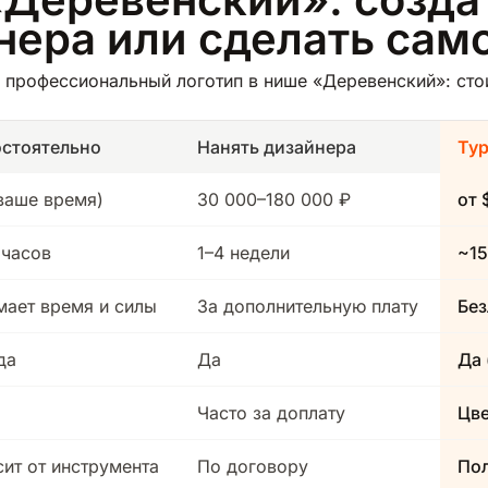
йнера или сделать сам
 профессиональный логотип в нише «Деревенский»: стои
стоятельно
Нанять дизайнера
Ту
(ваше время)
30 000–180 000 ₽
от 
 часов
1–4 недели
~15
мает время и силы
За дополнительную плату
Без
да
Да
Да 
Часто за доплату
Цв
сит от инструмента
По договору
Пол