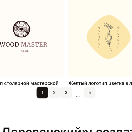
п столярной мастерской
Желтый логотип цветка в 
1
2
3
5
…
«Деревенский»: создат