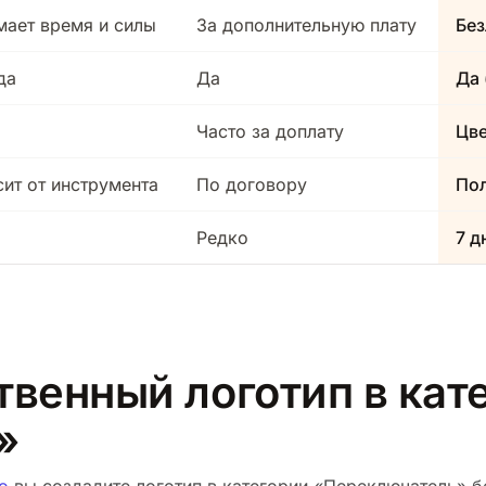
мает время и силы
За дополнительную плату
Без
да
Да
Да 
Часто за доплату
Цв
сит от инструмента
По договору
Пол
Редко
7 д
твенный логотип в кат
»