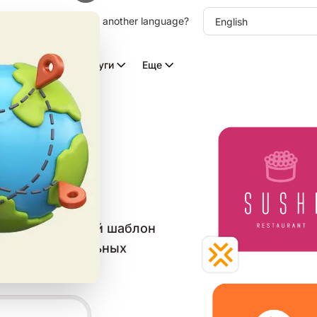
other language. Choose another language?
Видео с ИИ
Услуги
Еще
пов
в категории
ойте бесплатный шаблон
, веба и социальных