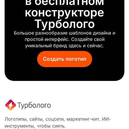
в бесплатном
Свет
конструкторе
Тень
Турболого
Арт-деко
Горизонт
Большое разнообразие шаблонов дизайна и
Эпический
простой интерфейс. Создайте свой
Доброе утро
уникальный бренд здесь и сейчас.
Линия
Узор
Создать логотип
Секрет
Монограмма
3d
Символ
Мышление
Премия
Vip
Общий
Металл
Логотипы, сайты, соцсети, маркетинг-кит. ИИ-
инструменты, чтобы сиять.