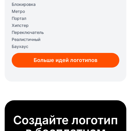
Блокировка
Метро
Портал
Хипстер
Переключатель
Реалистичный
Баухаус
Тьма
Больше идей логотипов
Бесплатный вектор
Креатив
Фильм ужасов
Многослойный
Мечтать
Холод
Подъем
Гигант
Создайте логотип
Чернильница
Кровавый
Амбар