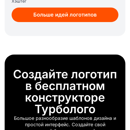
Хэштег
Инстаграм
Больше идей логотипов
Новости
Spotify
Телеграм
Тиндер
Твиттер
Благосостояние
Smm
Vk
Создайте логотип
Спектакль
Округ колумбия
в бесплатном
Социальные медиа
Фильм
конструкторе
Прямая трансляция
Турболого
Whatsapp
Фестиваль
Большое разнообразие шаблонов дизайна и
Театр
простой интерфейс. Создайте свой
Снэпчат