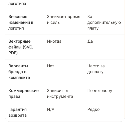
логотипа
Внесение
Занимает время
За
изменений в
и силы
дополнительную
логотип
плату
Векторные
Иногда
Да
файлы (SVG,
PDF)
Варианты
Нет
Часто за
бренда в
доплату
комплекте
Коммерческие
Зависит от
По договору
права
инструмента
Гарантия
N/A
Редко
возврата