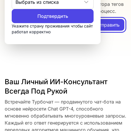
Выбрать из списка
Интеллектуальные возможности генератора тегов
GPT-4 оптимизируют ваш рабочий процесс.
Подтвердить
Отправить
Укажите страну проживания чтобы сайт
работал корректно
Ваш Личный ИИ-Консультант
Всегда Под Рукой
Встречайте Турбочат — продвинутого чат-бота на
основе нейросети Chat GPT-4, способного
мгновенно обрабатывать многоуровневые запросы.
Каждый его ответ генерируется с использованием
передовых алгоритмов машинного обучения, что