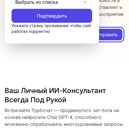
Добейтесь безупречной грамматики и ясности в
Выбрать из списка
своих текстах. Чат-бот GPT-4 точно расставляет и
исправляет знаки препинания, повышая восприятие
Подтвердить
текста для читателей.
Укажите страну проживания чтобы сайт
работал корректно
Отправить
Ваш Личный ИИ-Консультант
Всегда Под Рукой
Встречайте Турбочат — продвинутого чат-бота на
основе нейросети Chat GPT-4, способного
мгновенно обрабатывать многоуровневые запросы.