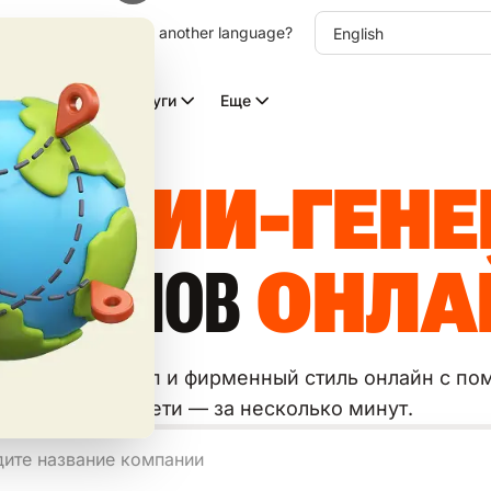
other language. Choose another language?
Видео с ИИ
Услуги
Еще
ТНЫЙ
ИИ-ГЕН
ГОТИПОВ
ОНЛА
рируйте логотип и фирменный стиль онлайн с п
нейросети — за несколько минут.