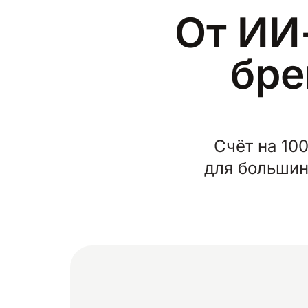
От ИИ
бре
Счёт на 10
для большин