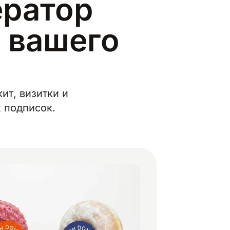
ератор
я вашего
ит, визитки и
х подписок.