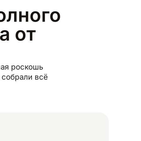
олного
а от
ная роскошь
 собрали всё