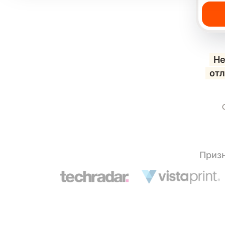
Не
отл
Призн