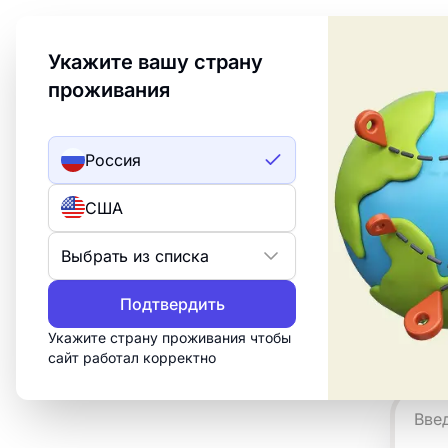
Welcome to Turbologo! This page is available in an
Укажите вашу страну
проживания
Создать лого
ИИ лого
Россия
БЕСПЛА
США
ЛО
Выбрать из списка
Подтвердить
Укажите страну проживания чтобы
Сгене
сайт работал корректно