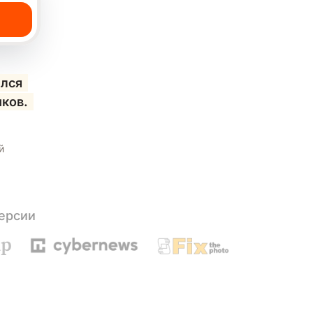
ился
иков.
й
версии