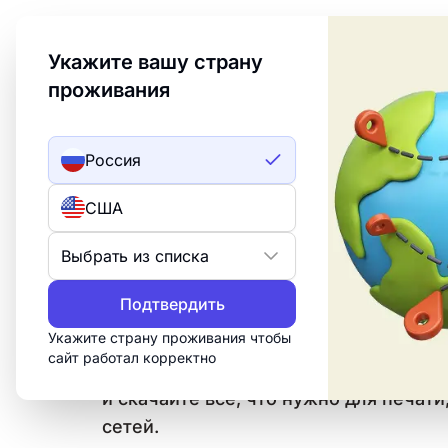
Welcome to Turbologo! This page is available in an
Укажите вашу страну
проживания
Создать лого
ИИ лого
Россия
Логотип агентств
США
недвижимости: 
Выбрать из списка
дизайна
Подтвердить
Укажите страну проживания чтобы
Создайте профессиональный логотип 
сайт работал корректно
«Недвижимость» за 15 минут. Настро
и скачайте всё, что нужно для печати
сетей.