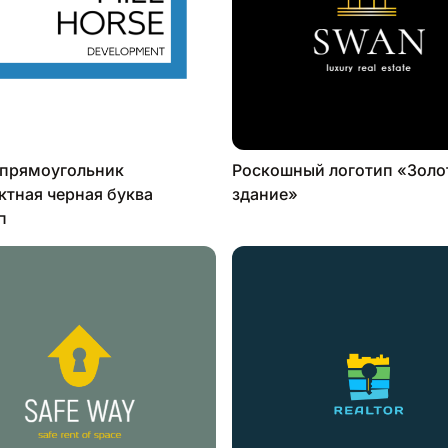
 прямоугольник
Роскошный логотип «Золо
ктная черная буква
здание»
п