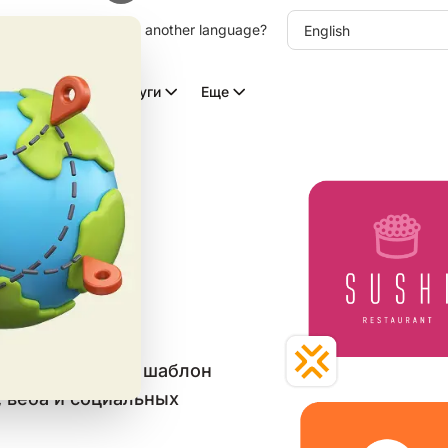
other language. Choose another language?
Видео с ИИ
Услуги
Еще
а
идеи
в категории
йте бесплатный шаблон
, веба и социальных