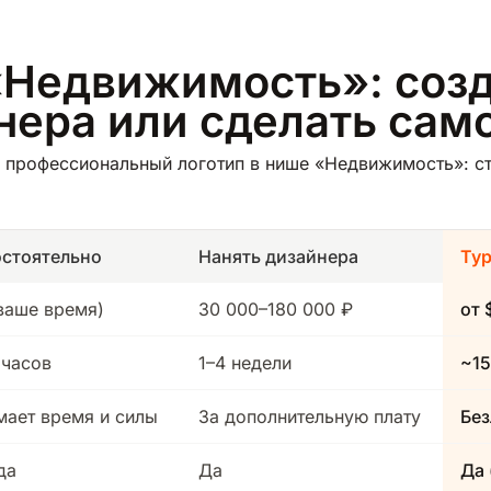
«Недвижимость»: созд
йнера или сделать сам
 профессиональный логотип в нише «Недвижимость»: ст
стоятельно
Нанять дизайнера
Ту
(ваше время)
30 000–180 000 ₽
от 
 часов
1–4 недели
~15
мает время и силы
За дополнительную плату
Без
да
Да
Да 