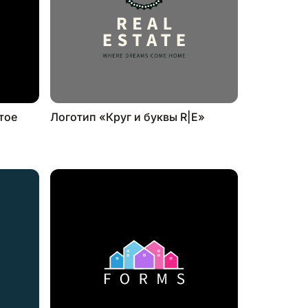
тое
Логотип «Круг и буквы R|E»