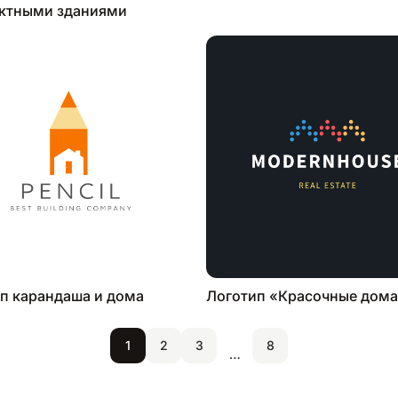
актными зданиями
п карандаша и дома
Логотип «Красочные дом
1
2
3
8
…