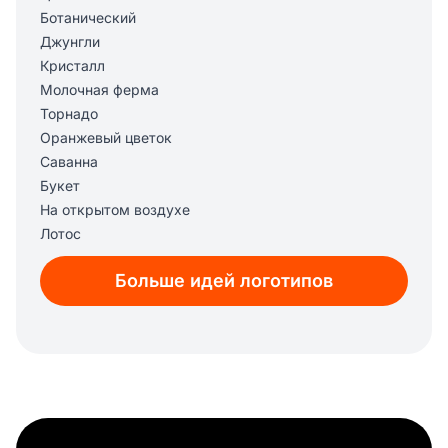
Ботанический
Джунгли
Кристалл
Молочная ферма
Торнадо
Оранжевый цветок
Саванна
Букет
На открытом воздухе
Лотос
Ночь
Больше идей логотипов
Кальян
Энергия
Водная рябь
Ураган
Эко
Пляж
Холм