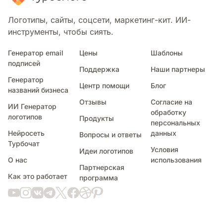
Оливковый лист
Маргаритка
Логотипы, сайты, соцсети, маркетинг-кит. ИИ-
Экологически чистый
инструменты, чтобы сиять.
Бутон
Подводный
Генератор email
Цены
Шаблоны
подписей
Пламя
Поддержка
Наши партнеры
Веточка цветка
Генератор
Центр помощи
Блог
Лес
названий бизнеса
Айсберг
Отзывы
Согласие на
ИИ Генератор
Озеро
обработку
логотипов
Продукты
персональных
Пейзаж
Нейросеть
данных
Вопросы и ответы
Лилия
Турбочат
Молния
Условия
Идеи логотипов
Магма
О нас
использования
Партнерская
Кленовый лист
Как это работает
программа
Орхидея
Пальмы
Парк
Пруд