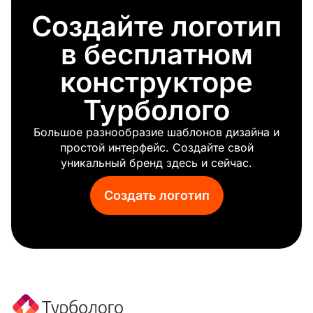
Дерево
Создайте логотип
Гора
Красный лист
в бесплатном
Трава
Небо
конструкторе
Глобус
Турболого
Мороз
Весна
Большое разнообразие шаблонов дизайна и
Капля
простой интерфейс. Создайте свой
Глаз
уникальный бренд здесь и сейчас.
Океан
Колосья пшеницы
Создать логотип
Питьевая вода
Клевер
Ромашка
Водопад
Агрокомпании
Вершина
Циклон