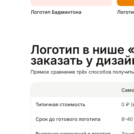
Логотип Бадминтона
Логоти
Логотип в нише 
заказать у диза
Прямое сравнение трёх способов получить
Само
Типичная стоимость
0 ₽ 
Срок до готового логотипа
8–40
Внесение изменений в логотип
Зани