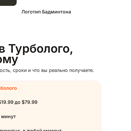
Логотип Бадминтона
в Турболого,
ому
сть, сроки и что вы реально получаете.
рболого
$19.99 до $79.99
 минут
лимитно, в любой момент