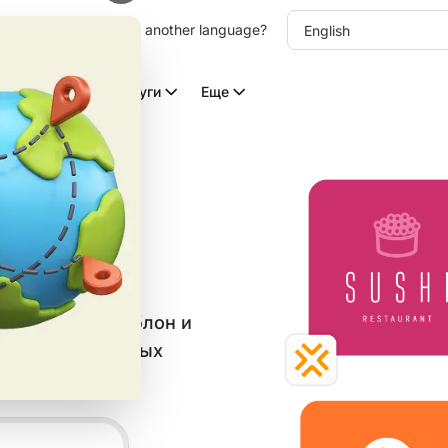
other language. Choose another language?
Видео с ИИ
Услуги
Еще
ов для
в категории
 бесплатный шаблон и
веба и социальных