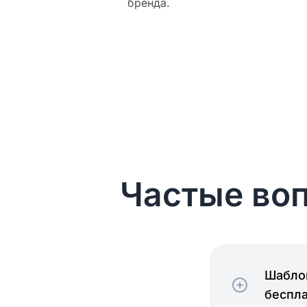
бренда.
Частые воп
Шаблон
беспл