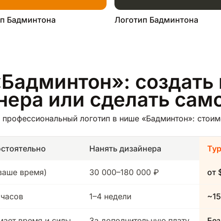
п Бадминтона
Логотип Бадминтона
«Бадминтон»: создать 
йнера или сделать сам
 профессиональный логотип в нише «Бадминтон»: стоимо
стоятельно
Нанять дизайнера
Ту
(ваше время)
30 000–180 000 ₽
от 
 часов
1–4 недели
~15
мает время и силы
За дополнительную плату
Без