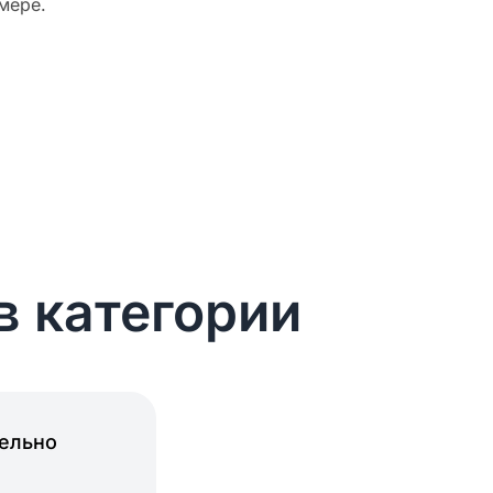
мере.
в категории
тельно