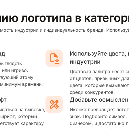
нию логотипа в катего
мость индустрии и индивидуальность бренда. Используй
нд
Используйте цвета,
индустрии
выглядеть
 или игриво.
Цветовая палитра несёт 
твующий этому
от цветов, привычных для
 минимум времени.
цвета, которые вызывают
среди конкурентов.
фт
Добавьте осмыслен
ываться на вывеске,
Иконка превращает логот
 шрифт, который
знак. Подберите символ,
етствует характеру
бизнесом, и достаточно п