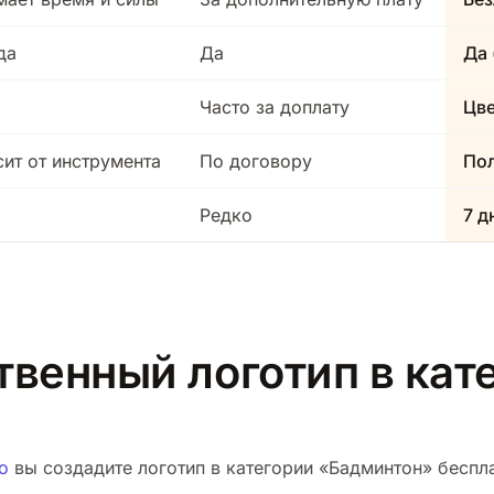
да
Да
Да 
Часто за доплату
Цв
сит от инструмента
По договору
Пол
Редко
7 д
твенный логотип в кат
о
вы создадите логотип в категории «Бадминтон» бесплат