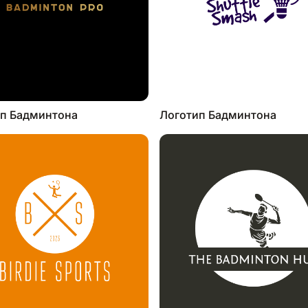
п Бадминтона
Логотип Бадминтона