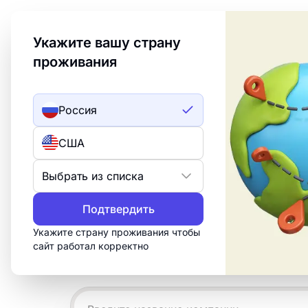
Welcome to Turbologo! This page is available in an
Укажите вашу страну
проживания
Создать лого
ИИ лого
Россия
Примеры логотип
США
бадминтона
Выбрать из списка
Создайте профессиональный логотип 
Подтвердить
«Бадминтон» за 15 минут. Настройте
Укажите страну проживания чтобы
скачайте всё, что нужно для печати, 
сайт работал корректно
сетей.