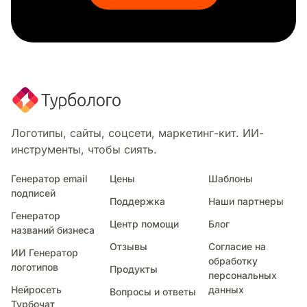
Плавательный клуб
Спортивные товары
Кроссфит
Спортивное оборудование
Хоккейный турнир
Коньки
Ринг
Боевой
Логотипы, сайты, соцсети, маркетинг-кит. ИИ-
Мяч
инструменты, чтобы сиять.
Трофей
Заниматься боксом
Генератор email
Цены
Шаблоны
подписей
Экстремальный
Поддержка
Наши партнеры
Дротик
Генератор
Центр помощи
Блог
Вратарь
названий бизнеса
Кунг фу
Отзывы
Согласие на
ИИ Генератор
Боевые искусства
обработку
логотипов
Продукты
персональных
Мотокросс
Нейросеть
данных
Вопросы и ответы
Медаль
Турбочат