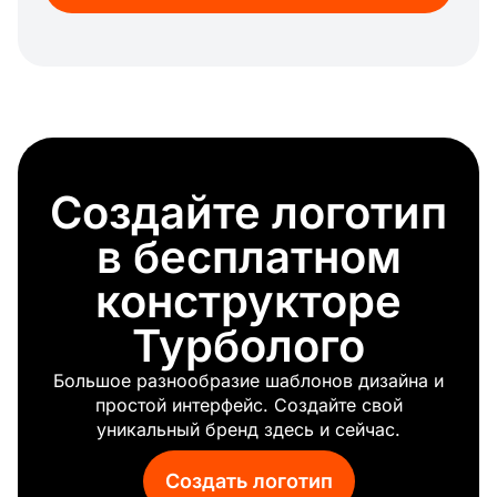
Победитель
Мячик для гольфа
Фитнес
Фристайл
Кубок по футболу
Теннисный турнир
Лига
Создайте логотип
Автоспорт
Бейсбол
в бесплатном
Олимпийский
Борьба
конструкторе
Турнир по гольфу
Турболого
Лакросс
Триатлон
Большое разнообразие шаблонов дизайна и
Велосипед
простой интерфейс. Создайте свой
Крикетный мяч
уникальный бренд здесь и сейчас.
Чир
Велоспорт
Создать логотип
Challenger