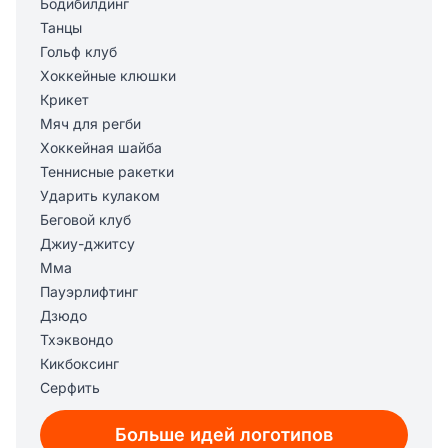
Бодибилдинг
Танцы
Гольф клуб
Хоккейные клюшки
Крикет
Мяч для регби
Хоккейная шайба
Теннисные ракетки
Ударить кулаком
Беговой клуб
Джиу-джитсу
Мма
Пауэрлифтинг
Дзюдо
Тхэквондо
Кикбоксинг
Серфить
Арсенал
Больше идей логотипов
Нба