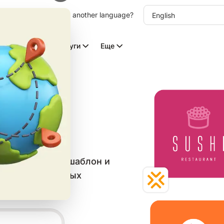
other language. Choose another language?
Видео с ИИ
Услуги
Еще
пов
в категории
йте бесплатный шаблон и
веба и социальных