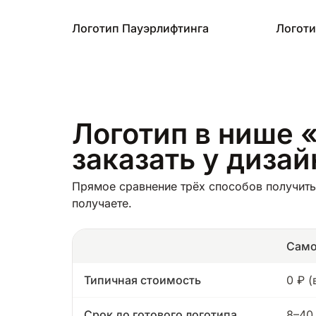
Логотип Пауэрлифтинга
Логоти
Логотип в нише 
заказать у диза
Прямое сравнение трёх способов получить
получаете.
Само
Типичная стоимость
0 ₽ 
Срок до готового логотипа
8–40