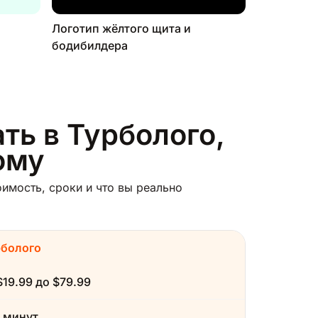
Логотип жёлтого щита и
бодибилдера
ть в Турболого,
ому
имость, сроки и что вы реально
рболого
$19.99 до $79.99
 минут