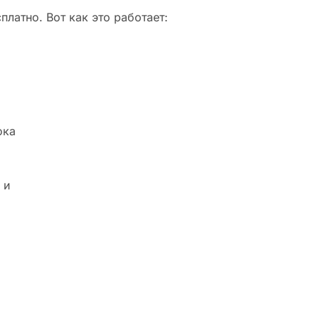
латно. Вот как это работает:
ока
 и