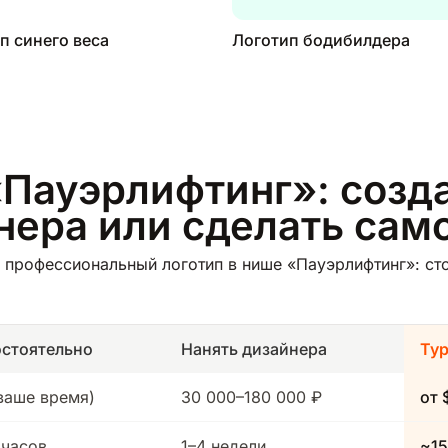
п синего веса
Логотип бодибилдера
«Пауэрлифтинг»: созда
йнера или сделать сам
 профессиональный логотип в нише «Пауэрлифтинг»: сто
стоятельно
Нанять дизайнера
Ту
(ваше время)
30 000–180 000 ₽
от 
 часов
1–4 недели
~15