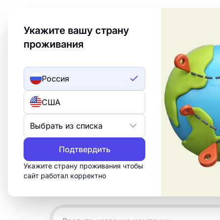
Welcome to Turbologo! This page is available in an
Укажите вашу страну
проживания
Создать лого
ИИ лого
Россия
Примеры логоти
США
пауэрлифтинга
Выбрать из списка
Создайте профессиональный логотип 
Подтвердить
«Пауэрлифтинг» за 15 минут. Настро
Укажите страну проживания чтобы
скачайте всё, что нужно для печати, 
сайт работал корректно
сетей.