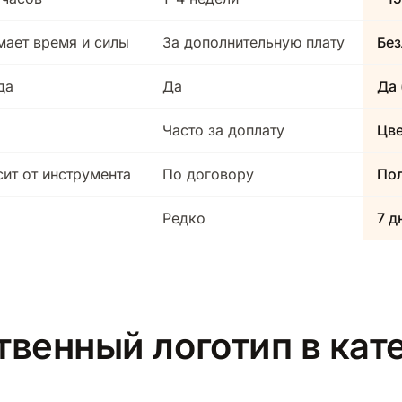
мает время и силы
За дополнительную плату
Без
да
Да
Да 
Часто за доплату
Цв
сит от инструмента
По договору
Пол
Редко
7 д
твенный логотип в кат