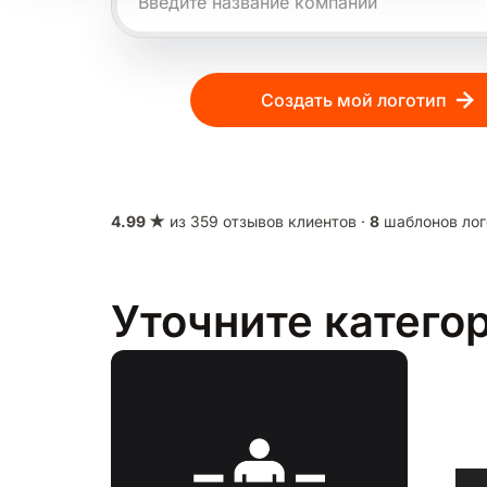
Создать мой логотип
4.99 ★
из 359 отзывов клиентов ·
8
шаблонов лог
Уточните катего