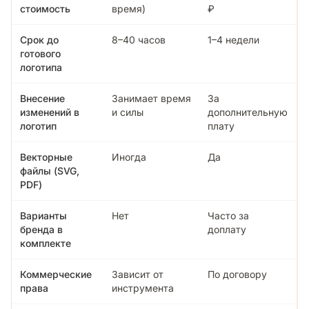
стоимость
время)
₽
Срок до
8–40 часов
1–4 недели
готового
логотипа
Внесение
Занимает время
За
изменений в
и силы
дополнительную
логотип
плату
Векторные
Иногда
Да
файлы (SVG,
PDF)
Варианты
Нет
Часто за
бренда в
доплату
комплекте
Коммерческие
Зависит от
По договору
права
инструмента