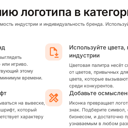
нию логотипа в катего
мость индустрии и индивидуальность бренда. Используй
нд
Используйте цвета,
индустрии
выглядеть
 или игриво.
Цветовая палитра несёт 
твующий этому
от цветов, привычных для
 минимум времени.
цвета, которые вызывают
среди конкурентов.
фт
Добавьте осмыслен
ываться на вывеске,
Иконка превращает логот
 шрифт, который
знак. Подберите символ,
етствует характеру
бизнесом, и достаточно п
узнаваемым в любом раз