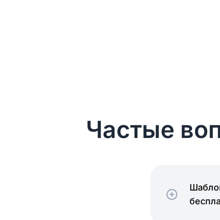
Частые воп
Шаблон
беспл