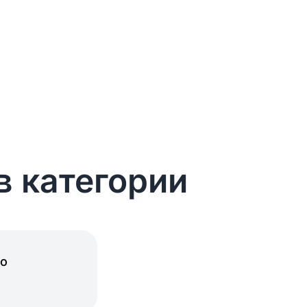
в категории
но