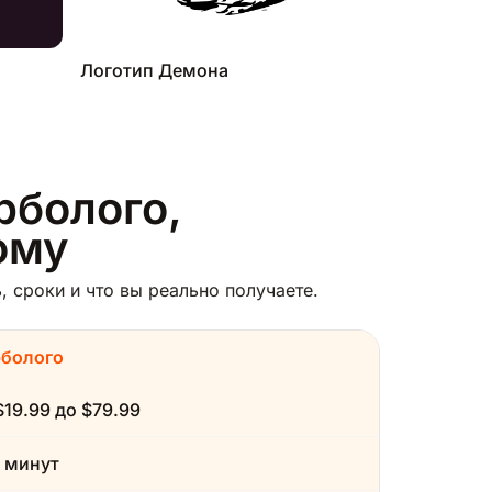
Логотип Демона
рболого,
ому
 сроки и что вы реально получаете.
рболого
$19.99 до $79.99
 минут