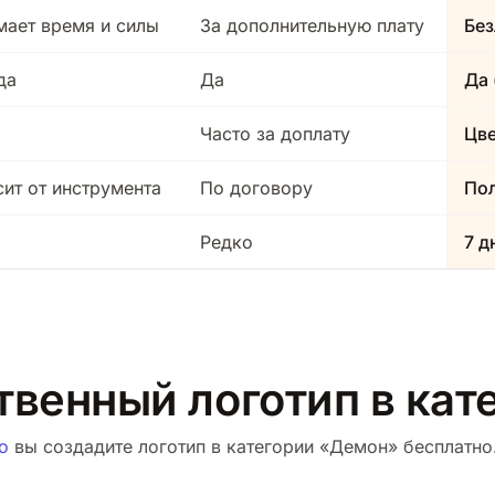
мает время и силы
За дополнительную плату
Без
да
Да
Да 
Часто за доплату
Цв
сит от инструмента
По договору
Пол
Редко
7 д
ственный логотип в ка
о
вы создадите логотип в категории «Демон» бесплатно.