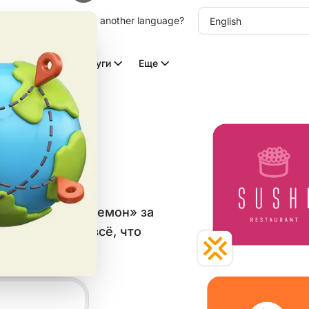
other language. Choose another language?
Видео с ИИ
Услуги
Еще
типов
в категории «Демон» за
он и скачайте всё, что
 сетей.