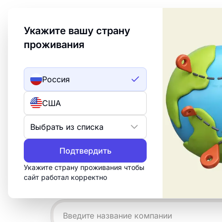
Welcome to Turbologo! This page is available in an
Укажите вашу страну
проживания
Создать лого
ИИ лого
Россия
Примеры лого
США
демонов
Выбрать из списка
Подтвердить
Создайте профессиональный логотип 
15 минут. Настройте бесплатный шабл
Укажите страну проживания чтобы
сайт работал корректно
нужно для печати, веба и социальных