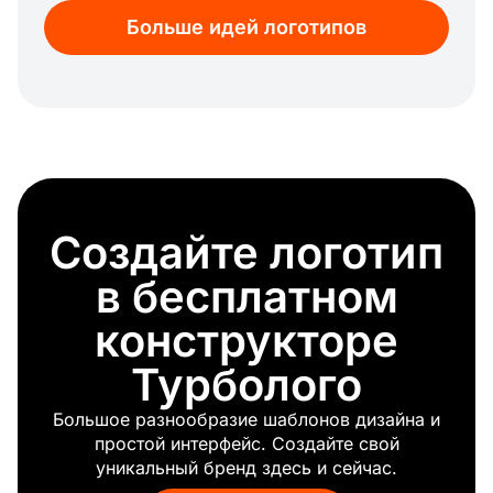
Мистический
Больше идей логотипов
Ворон
Ведьма
Зомби
Красный дракон
Дракон
Посейдон
Молот тора
Бэтмен
Создайте логотип
Мифология
Фантом
в бесплатном
Зверь
конструкторе
Турболого
Большое разнообразие шаблонов дизайна и
простой интерфейс. Создайте свой
уникальный бренд здесь и сейчас.