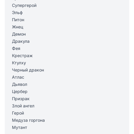
Супергерой
Эльф
Питон
Жнец
Демон
Дракула
Фея
Крестраж
Ктулху
Черный дракон
Атлас
Дьявол
Цербер
Призрак
Злой ангел
Герой
Медуза горгона
Мутант