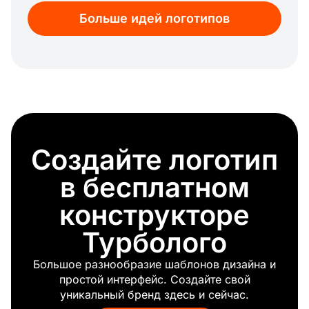
Интеллект
Больше идей логотипов
Ткань
Эмоция
Икона
Slack
Горячий
Опасность
Корона
Плоский
Создайте логотип
Псих
Компас
в бесплатном
Грустный
Тема
конструкторе
Мощный
Турболого
Умник
Кнопка
Большое разнообразие шаблонов дизайна и
Классический
простой интерфейс. Создайте свой
Мост
уникальный бренд здесь и сейчас.
Храбрый