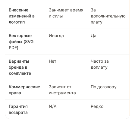
Внесение
Занимает время
За
изменений в
и силы
дополнительную
логотип
плату
Векторные
Иногда
Да
файлы (SVG,
PDF)
Варианты
Нет
Часто за
бренда в
доплату
комплекте
Коммерческие
Зависит от
По договору
права
инструмента
Гарантия
N/A
Редко
возврата