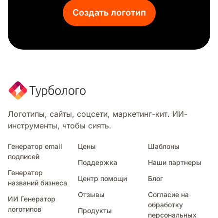
Wild
Создать логотип
Эстетичный
Абстракция
Справедливость
Лицо
Пузыри
Мозаика
Карандаш
Значок
Движение
Логотипы, сайты, соцсети, маркетинг-кит. ИИ-
Крутой
инструменты, чтобы сиять.
Городской
Электрические
Генератор email
Цены
Шаблоны
подписей
Симметричный
Поддержка
Наши партнеры
Малыш
Генератор
Центр помощи
Блог
Силуэт
названий бизнеса
Деревянный
Отзывы
Согласие на
ИИ Генератор
Стекло
обработку
логотипов
Продукты
персональных
Прозрачный