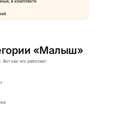
ные, в комплекте
ней
тегории «Малыш»
 Вот как это работает:
т
ока