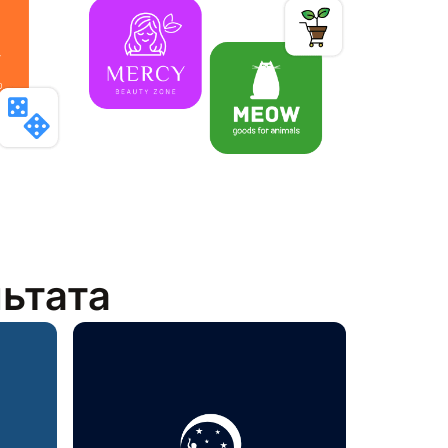
льтата