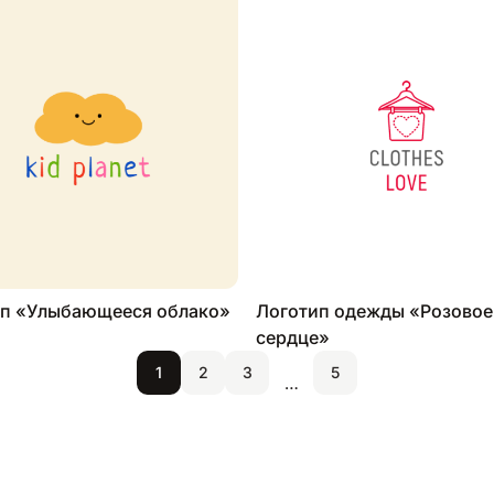
п «Улыбающееся облако»
Логотип одежды «Розовое
сердце»
1
2
3
5
…