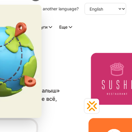
other language. Choose another language?
Видео с ИИ
Услуги
Еще
ких
 в категории «Малыш»
аблон и скачайте всё,
ьных сетей.