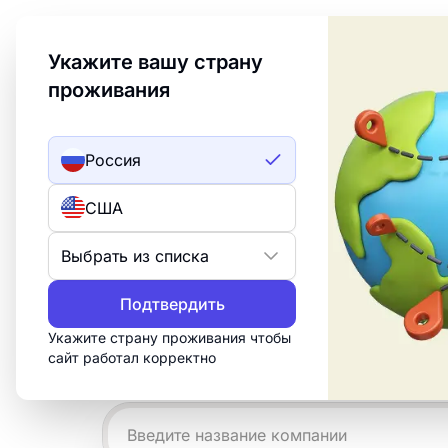
Welcome to Turbologo! This page is available in an
Укажите вашу страну
проживания
Создать лого
ИИ лого
Россия
Примеры детс
США
логотипов
Выбрать из списка
Подтвердить
Создайте профессиональный логотип
за 15 минут. Настройте бесплатный ш
Укажите страну проживания чтобы
сайт работал корректно
что нужно для печати, веба и социал