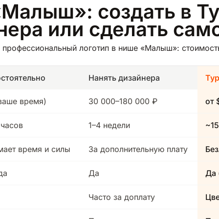
«Малыш»: создать в Ту
йнера или сделать сам
 профессиональный логотип в нише «Малыш»: стоимость,
стоятельно
Нанять дизайнера
Ту
(ваше время)
30 000–180 000 ₽
от 
 часов
1–4 недели
~15
мает время и силы
За дополнительную плату
Без
да
Да
Да 
Часто за доплату
Цв