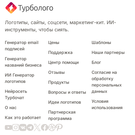
Мозаика
Карандаш
Значок
Логотипы, сайты, соцсети, маркетинг-кит. ИИ-
Движение
инструменты, чтобы сиять.
Крутой
Городской
Генератор email
Цены
Шаблоны
подписей
Электрические
Поддержка
Наши партнеры
Симметричный
Генератор
Центр помощи
Блог
Малыш
названий бизнеса
Деревянный
Отзывы
Согласие на
ИИ Генератор
Стекло
обработку
логотипов
Продукты
персональных
Прозрачный
Нейросеть
данных
Вопросы и ответы
Награда
Турбочат
Щит
Условия
Идеи логотипов
Орнаментальный
О нас
использования
Партнерская
Быстро
Как это работает
программа
Радуга
Племенной