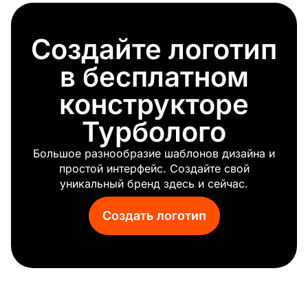
Опасность
Корона
Создайте логотип
Плоский
Псих
в бесплатном
Компас
Грустный
конструкторе
Тема
Турболого
Мощный
Умник
Большое разнообразие шаблонов дизайна и
Кнопка
простой интерфейс. Создайте свой
Классический
уникальный бренд здесь и сейчас.
Мост
Храбрый
Создать логотип
Wild
Эстетичный
Абстракция
Справедливость
Лицо
Пузыри