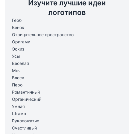
Изучите лучшие идеи
логотипов
Герб
Венок
Отрицательное пространство
Оригами
Эскиз
Усы
Веселая
Меч
Блеск
Перо
Романтичный
Органический
Умная
Штамп
Рукопожатие
Счастливый