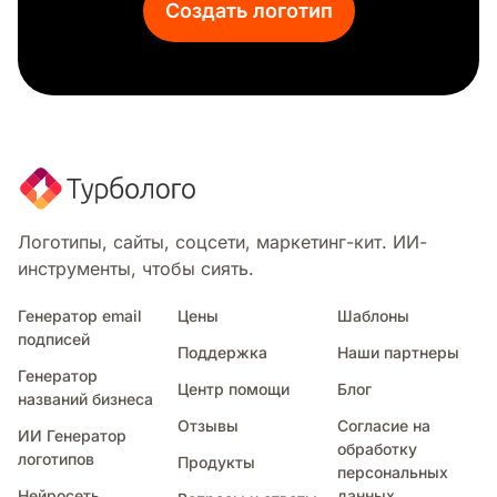
Создать логотип
Строительная команда
Видеосъемка
Мойка под давлением
Пчеловод
Бисер
Авто детализация
Детский фотограф
Электрик
Разработчик
Логотипы, сайты, соцсети, маркетинг-кит. ИИ-
Портной
инструменты, чтобы сиять.
Уход за газоном
Трансвестит
Генератор email
Цены
Шаблоны
подписей
Писатель
Поддержка
Наши партнеры
Автоклуб
Генератор
Центр помощи
Блог
Слесарь
названий бизнеса
Пожарно-спасательные службы
Отзывы
Согласие на
ИИ Генератор
Валка деревьев
обработку
логотипов
Продукты
персональных
Хакер
Нейросеть
данных