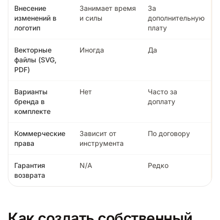
Внесение
Занимает время
За
изменений в
и силы
дополнительную
логотип
плату
Векторные
Иногда
Да
файлы (SVG,
PDF)
Варианты
Нет
Часто за
бренда в
доплату
комплекте
Коммерческие
Зависит от
По договору
права
инструмента
Гарантия
N/A
Редко
возврата
Как создать собственный