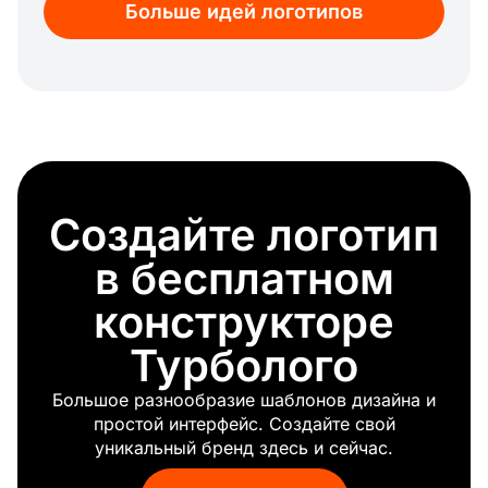
Больше идей логотипов
Человек, выгуливающий собаку
Разработчик игр
Обезьяна в смазке
Ремонт стекла
Маэстро
Вне закона
Фотообъектив
Программисты
Создайте логотип
Певец
Швейные нитки
в бесплатном
Дровосек
Байкер
конструкторе
Клубок ниток
Турболого
Присмотр за детьми
Автор
Большое разнообразие шаблонов дизайна и
Астронавт
простой интерфейс. Создайте свой
Финансовый советник
уникальный бренд здесь и сейчас.
Капитан
Мытье окон