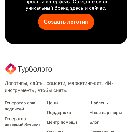
простой интерфейс. Создайте свой
Астронавт
уникальный бренд здесь и сейчас.
Финансовый советник
Капитан
Создать логотип
Мытье окон
Строительная команда
Видеосъемка
Мойка под давлением
Бисер
Авто детализация
Детский фотограф
Электрик
Разработчик
Логотипы, сайты, соцсети, маркетинг-кит. ИИ-
Портной
инструменты, чтобы сиять.
Уход за газоном
Трансвестит
Генератор email
Цены
Шаблоны
подписей
Писатель
Поддержка
Наши партнеры
Автоклуб
Генератор
Центр помощи
Блог
Слесарь
названий бизнеса
Пожарно-спасательные службы
Отзывы
Согласие на