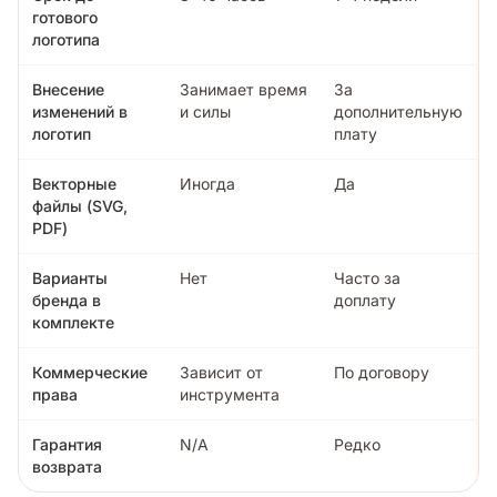
готового
логотипа
Внесение
Занимает время
За
изменений в
и силы
дополнительную
логотип
плату
Векторные
Иногда
Да
файлы (SVG,
PDF)
Варианты
Нет
Часто за
бренда в
доплату
комплекте
Коммерческие
Зависит от
По договору
права
инструмента
Гарантия
N/A
Редко
возврата