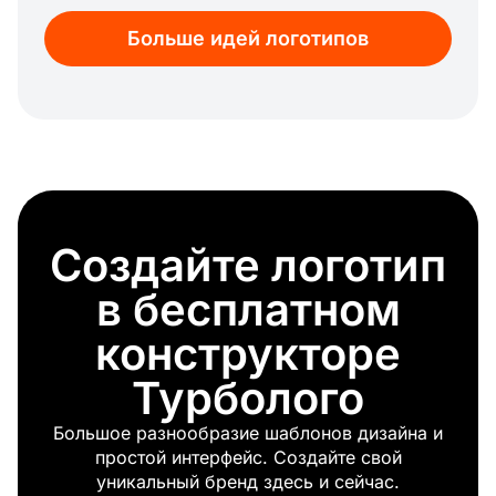
Человек, выгуливающий собаку
Больше идей логотипов
Разработчик игр
Фанат
Обезьяна в смазке
Ремонт стекла
Маэстро
Вне закона
Фотообъектив
Программисты
Создайте логотип
Певец
Швейные нитки
в бесплатном
Дровосек
Байкер
конструкторе
Клубок ниток
Турболого
Присмотр за детьми
Автор
Большое разнообразие шаблонов дизайна и
Астронавт
простой интерфейс. Создайте свой
Финансовый советник
уникальный бренд здесь и сейчас.
Капитан