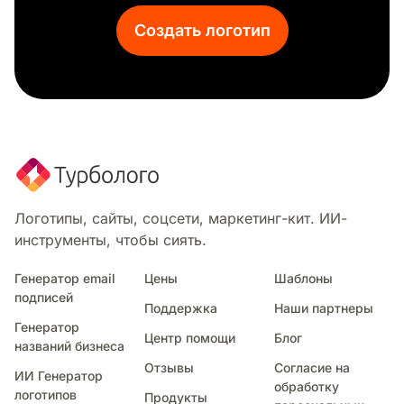
Мытье окон
Создать логотип
Строительная команда
Видеосъемка
Мойка под давлением
Пчеловод
Бисер
Авто детализация
Детский фотограф
Электрик
Разработчик
Логотипы, сайты, соцсети, маркетинг-кит. ИИ-
Портной
инструменты, чтобы сиять.
Уход за газоном
Трансвестит
Генератор email
Цены
Шаблоны
подписей
Писатель
Поддержка
Наши партнеры
Автоклуб
Генератор
Центр помощи
Блог
Слесарь
названий бизнеса
Пожарно-спасательные службы
Отзывы
Согласие на
ИИ Генератор
Валка деревьев
обработку
логотипов
Продукты