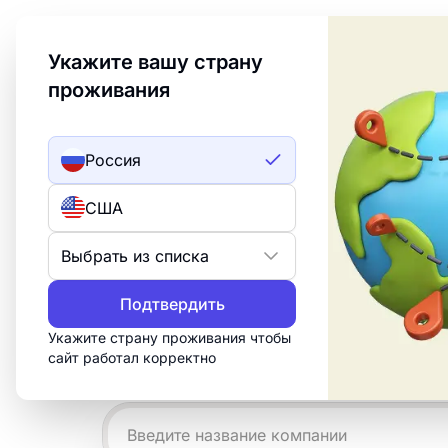
Welcome to Turbologo! This page is available in an
Укажите вашу страну
проживания
Создать лого
ИИ лого
Россия
Примеры гита
США
логотипов
Выбрать из списка
Подтвердить
Создайте профессиональный логотип 
15 минут. Настройте бесплатный шабл
Укажите страну проживания чтобы
сайт работал корректно
нужно для печати, веба и социальных