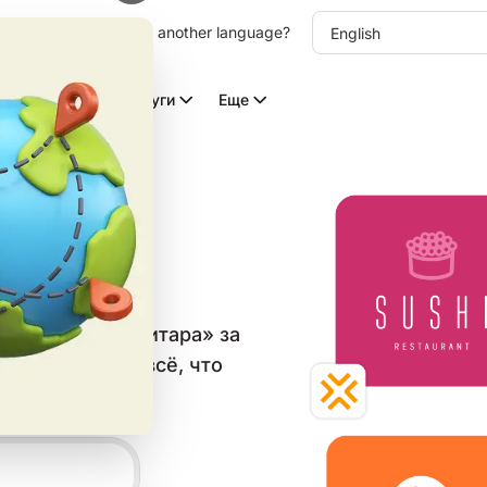
other language. Choose another language?
Видео с ИИ
Услуги
Еще
рных
в категории «Гитара» за
он и скачайте всё, что
 сетей.