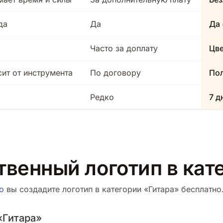
да
Да
Да 
Часто за доплату
Цв
сит от инструмента
По договору
Пол
Редко
7 д
твенный логотип в кат
о
вы создадите логотип в категории «Гитара» бесплатно.
«Гитара»