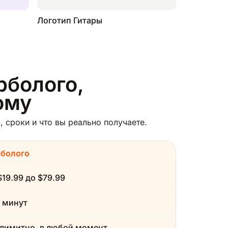
Логотип Гитары
рболого,
ому
 сроки и что вы реально получаете.
рболого
$19.99 до $79.99
 минут
лимитно, в любой момент