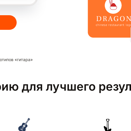
отипов «гитара»
рию для лучшего резу