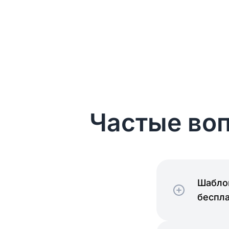
Частые воп
Шаблон
беспл