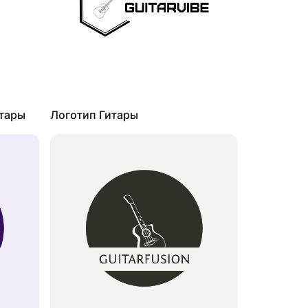
итары
Логотип Гитары