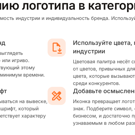
ию логотипа в катего
мость индустрии и индивидуальность бренда. Используй
нд
Используйте цвета,
индустрии
выглядеть
 или игриво.
Цветовая палитра несёт 
твующий этому
от цветов, привычных для
 минимум времени.
цвета, которые вызывают
среди конкурентов.
фт
Добавьте осмыслен
ываться на вывеске,
Иконка превращает логот
 шрифт, который
знак. Подберите символ,
етствует характеру
бизнесом, и достаточно п
узнаваемым в любом раз