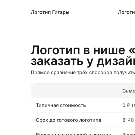
Логотип Гитары
Логоти
Логотип в нише «
заказать у диза
Прямое сравнение трёх способов получить 
Само
Типичная стоимость
0 ₽ 
Срок до готового логотипа
8–40
Внесение изменений в логотип
Зани