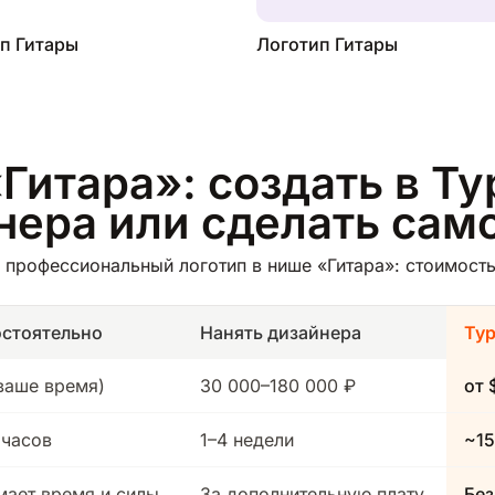
п Гитары
Логотип Гитары
Гитара»: создать в Ту
йнера или сделать сам
профессиональный логотип в нише «Гитара»: стоимость,
стоятельно
Нанять дизайнера
Ту
(ваше время)
30 000–180 000 ₽
от 
 часов
1–4 недели
~15
мает время и силы
За дополнительную плату
Без