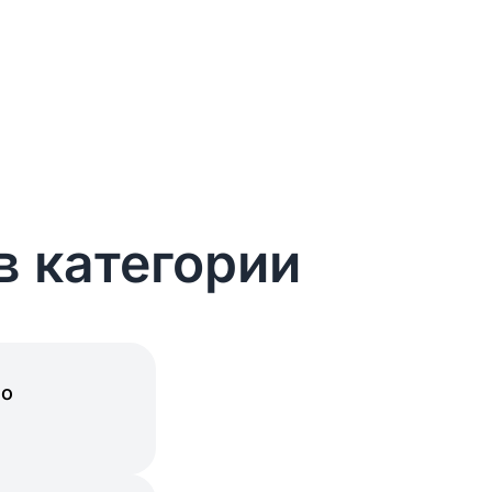
в категории
но