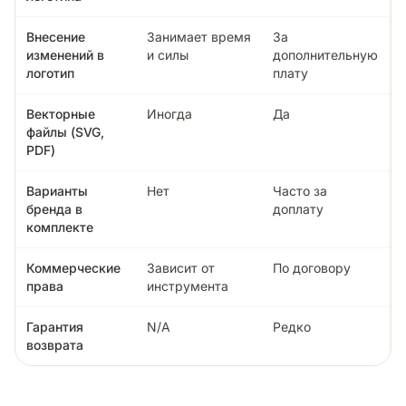
Внесение
Занимает время
За
изменений в
и силы
дополнительную
логотип
плату
Векторные
Иногда
Да
файлы (SVG,
PDF)
Варианты
Нет
Часто за
бренда в
доплату
комплекте
Коммерческие
Зависит от
По договору
права
инструмента
Гарантия
N/A
Редко
возврата