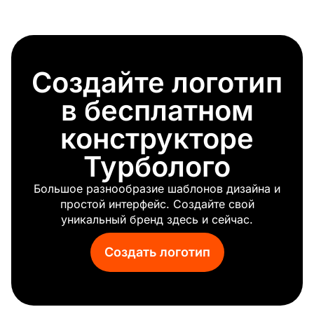
Музыкальный клуб
Регги
Гитара
Оркестр
Создайте логотип
Хип-хоп
в бесплатном
конструкторе
Турболого
Большое разнообразие шаблонов дизайна и
простой интерфейс. Создайте свой
уникальный бренд здесь и сейчас.
Создать логотип