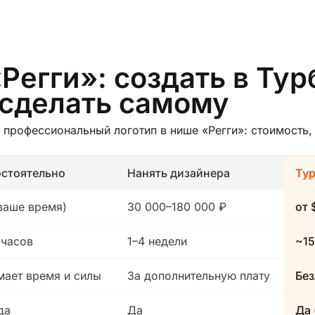
Регги»: создать в Тур
 сделать самому
профессиональный логотип в нише «Регги»: стоимость, 
стоятельно
Нанять дизайнера
Ту
(ваше время)
30 000–180 000 ₽
от 
 часов
1–4 недели
~15
мает время и силы
За дополнительную плату
Без
да
Да
Да 