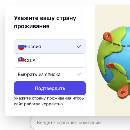
Welcome to Turbologo! This page is available in an
Укажите вашу страну
проживания
Создать лого
ИИ лого
Россия
Примеры логотип
США
регги
Выбрать из списка
Создайте профессиональный логотип 
Подтвердить
15 минут. Настройте бесплатный шабл
Укажите страну проживания чтобы
нужно для печати, веба и социальных
сайт работал корректно