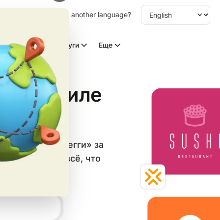
other language. Choose another language?
Видео с ИИ
Услуги
Еще
ов в стиле
в категории «Регги» за
он и скачайте всё, что
 сетей.