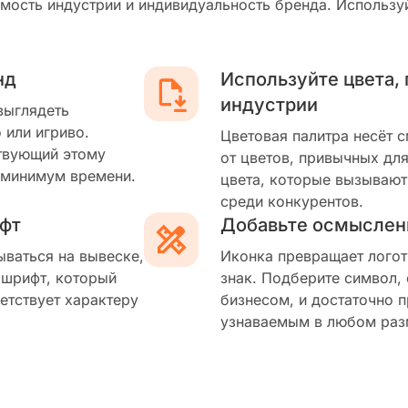
мость индустрии и индивидуальность бренда. Используй
нд
Используйте цвета,
индустрии
выглядеть
 или игриво.
Цветовая палитра несёт 
твующий этому
от цветов, привычных для
 минимум времени.
цвета, которые вызывают
среди конкурентов.
фт
Добавьте осмыслен
ываться на вывеске,
Иконка превращает логот
 шрифт, который
знак. Подберите символ,
етствует характеру
бизнесом, и достаточно п
узнаваемым в любом раз