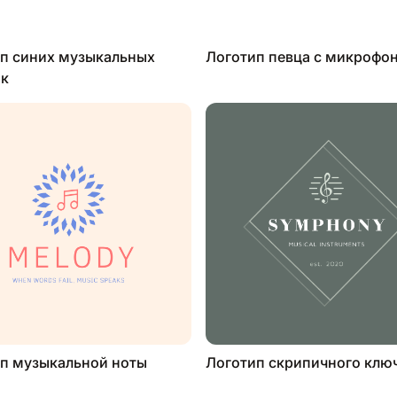
п синих музыкальных
Логотип певца с микрофо
ок
п музыкальной ноты
Логотип скрипичного клю