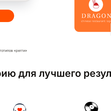
готипов «регги»
рию для лучшего резу