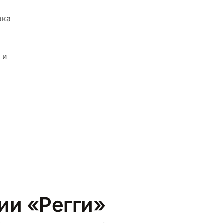
ока
 и
ии «Регги»