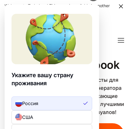
Welcome to Turbologo! This page is available in another
language. Choose another language?
Confirm
Посты для Facebook
Укажите вашу страну
Легко создавайте уникальные Посты для
проживания
Facebook с помощью шаблонов генератора
Turbologo. 🎨 Создавайте привлекающие
Россия
внимание дизайны и выделяйтесь с лучшими
инструментами для создания визуалов!
США