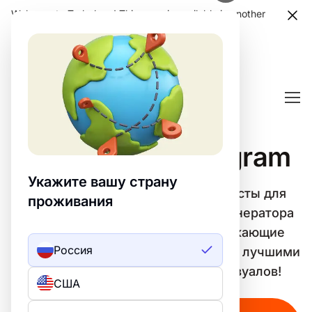
Welcome to Turbologo! This page is available in another
language. Choose another language?
Confirm
Посты для Instagram
Укажите вашу страну
Легко создавайте уникальные Посты для
проживания
Instagram с помощью шаблонов генератора
Turbologo. 🎨 Создавайте привлекающие
Россия
внимание дизайны и выделяйтесь с лучшими
инструментами для создания визуалов!
США