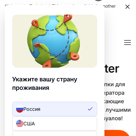
Welcome to Turbologo! This page is available in another
language. Choose another language?
Confirm
Шапки для Twitter
Укажите вашу страну
Легко создавайте уникальные Шапки для
проживания
Twitter с помощью шаблонов генератора
Turbologo. 🎨 Создавайте привлекающие
Россия
внимание дизайны и выделяйтесь с лучшими
инструментами для создания визуалов!
США