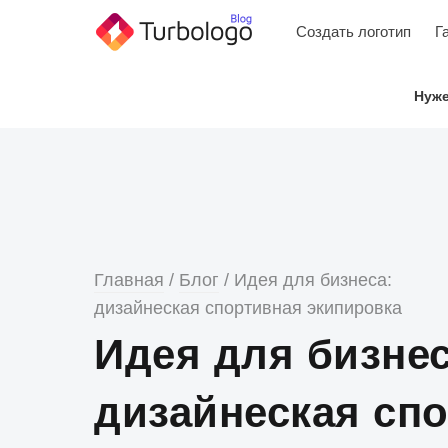
Skip
Создать логотип
Г
to
content
Нуже
Главная
/
Блог
/
Идея для бизнеса:
дизайнеская спортивная экипировка
Идея для бизнес
дизайнеская сп