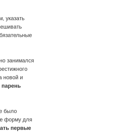
, указать
мешивать
обязательные
вно занимался
рестижного
а новой и
т
парень
не было
де форму для
пать первые