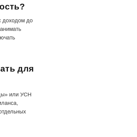
тость?
с доходом до
нанимать
лючать
ать для
ды» или УСН
иланса,
отдельных