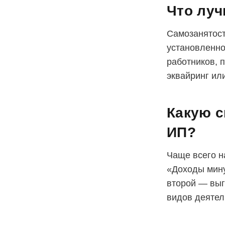
Что луч
Самозанятост
установленно
работников, 
эквайринг ил
Какую с
ИП?
Чаще всего 
«Доходы мину
второй — выг
видов деятел