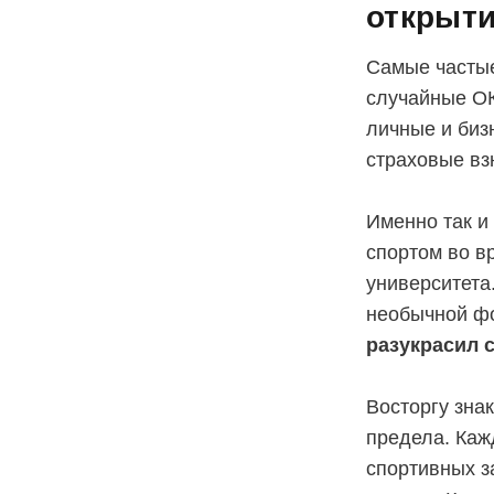
открыт
Самые частые
случайные ОК
личные и биз
страховые вз
Именно так и
спортом во в
университета
необычной фо
разукрасил 
Восторгу зна
предела. Каж
спортивных з