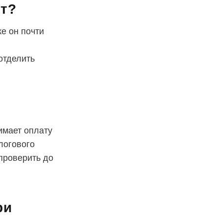
ет?
ке он почти
отделить
имает оплату
логового
проверить до
ри