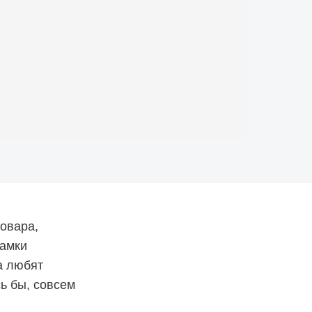
товара,
рамки
да любят
сь бы, совсем