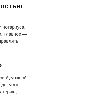
ностью
и нотариуса.
о. Главное —
правлять
?
При бумажной
оды могут
алтерию,