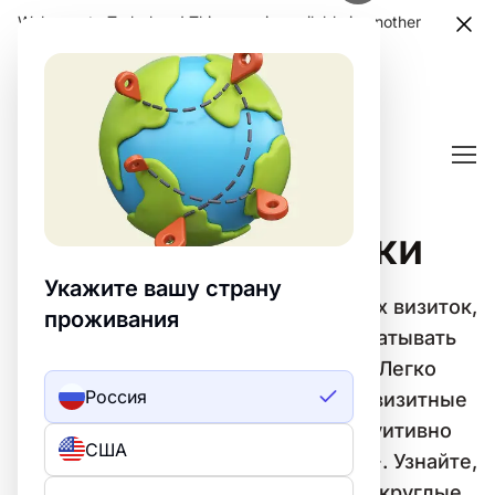
Welcome to Turbologo! This page is available in another
language. Choose another language?
Confirm
Круглые визитки
Укажите вашу страну
Используйте наш генератор круглых визиток,
проживания
чтобы быстро создавать и разрабатывать
уникальные визитки онлайн 💼. Легко
Россия
создавайте свои индивидуальные визитные
карточки с помощью нашего интуитивно
США
понятного генератора на базе ИИ ✏️. Узнайте,
как создавать профессиональные круглые