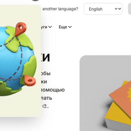
other language. Choose another language?
Видео с ИИ
Услуги
Еще
визитки
ных визиток, чтобы
идуальные визитки
ьные карточки с помощью
знайте, как сделать
и с Turbologo 🎨.