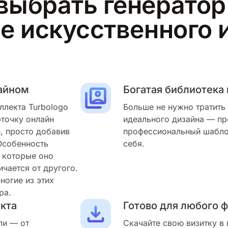
 выбрать генерато
зе искусственного 
зайном
Богатая библиотека
ллекта Turbologo
Больше не нужно тратить
рточку онлайн
идеального дизайна — пр
, просто добавив
профессиональный шаблон
Особенность
себя.
, которые оно
ичается от другого.
ногие из этих
ра.
екта
Готово для любого 
ли — от
Скачайте свою визитку в