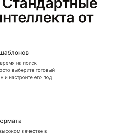
р Стандартные
интеллекта от
 шаблонов
 время на поиск
осто выберите готовый
 и настройте его под
формата
 высоком качестве в