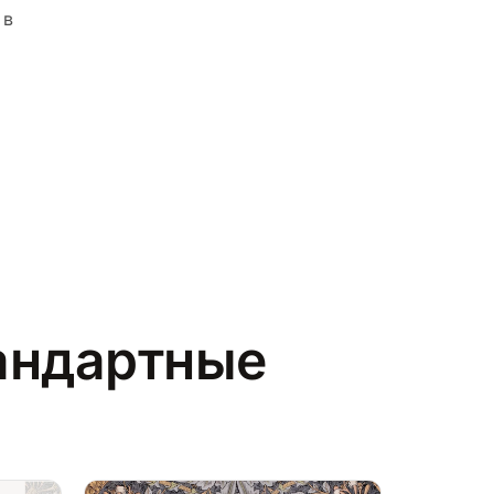
 в
андартные