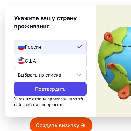
Welcome to Turbologo! This page is available in an
Укажите вашу страну
проживания
Создать лого
ИИ лого
Россия
Стандартные 
США
Используйте наш генератор стандарт
Выбрать из списка
быстро создать и разработать индив
Подтвердить
онлайн 💼. Легко создавайте уникал
нашего интуитивного генератора ✏️. У
Укажите страну проживания чтобы
сайт работал корректно
профессиональные стандартные визитк
Создать визитку