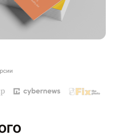
ерсии
ого