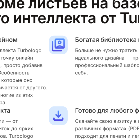
рме листьев на баз
о интеллекта от Tu
зайном
Богатая библиотека
ллекта Turbologo
Больше не нужно тратить
рточку онлайн
идеального дизайна — пр
, просто добавив
профессиональный шаблон
Особенность
себя.
, которые оно
ичается от другого.
ногие из этих
ра.
екта
Готово для любого 
ли — от
Скачайте свою визитку в
ток до ярких
различных форматах (PDF
ов. Turbologo
подходит для печати и ле