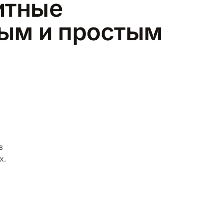
итные
рым и простым
в
х.