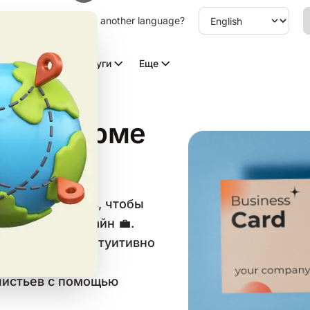
other language. Choose another language?
Видео с ИИ
Услуги
Еще
ки в форме
в форме листьев, чтобы
е визитки онлайн 💼.
мощью нашего интуитивно
к создать
листьев с помощью