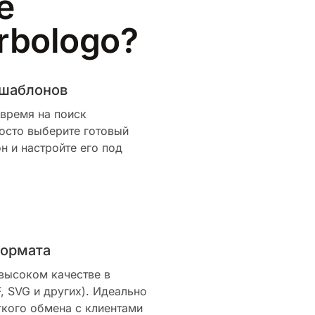
е
rbologo?
 шаблонов
 время на поиск
осто выберите готовый
 и настройте его под
формата
 высоком качестве в
, SVG и других). Идеально
гкого обмена с клиентами