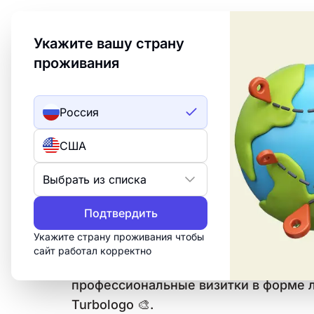
Welcome to Turbologo! This page is available in an
Укажите вашу страну
проживания
Создать лого
ИИ лого
Россия
Визитные карточ
США
листьев
Выбрать из списка
Используйте наш создатель визиток 
Подтвердить
быстро создать и оформить уникальны
Укажите страну проживания чтобы
Легко создавайте свои визитки с по
сайт работал корректно
понятного генератора ✏️. Узнайте, ка
профессиональные визитки в форме 
Turbologo 🎨.