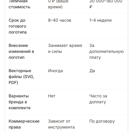
Типичная
0 ₽ (ваше
30 000–180 000
стоимость
время)
₽
Срок до
8–40 часов
1–4 недели
готового
логотипа
Внесение
Занимает время
За
изменений в
и силы
дополнительную
логотип
плату
Векторные
Иногда
Да
файлы (SVG,
PDF)
Варианты
Нет
Часто за
бренда в
доплату
комплекте
Коммерческие
Зависит от
По договору
права
инструмента