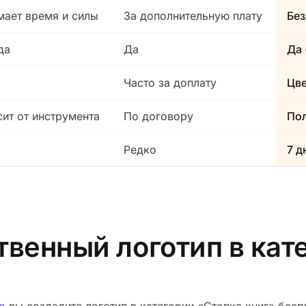
мает время и силы
За дополнительную плату
Без
да
Да
Да 
Часто за доплату
Цв
сит от инструмента
По договору
Пол
Редко
7 д
твенный логотип в кат