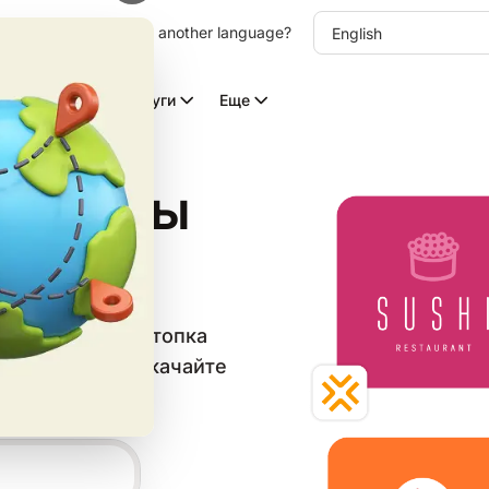
other language. Choose another language?
Видео с ИИ
Услуги
Еще
Примеры
в категории «Стопка
тный шаблон и скачайте
циальных сетей.