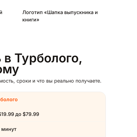
й
Логотип «Шапка выпускника и
книги»
 в Турболого,
ому
ость, сроки и что вы реально получаете.
рболого
$19.99 до $79.99
 минут